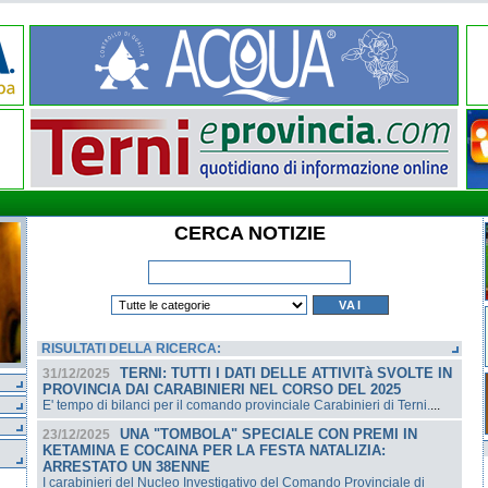
CERCA NOTIZIE
RISULTATI DELLA RICERCA:
TERNI: TUTTI I DATI DELLE ATTIVITà SVOLTE IN
31/12/2025
PROVINCIA DAI CARABINIERI NEL CORSO DEL 2025
E' tempo di bilanci per il comando provinciale Carabinieri di Terni.
...
UNA "TOMBOLA" SPECIALE CON PREMI IN
23/12/2025
KETAMINA E COCAINA PER LA FESTA NATALIZIA:
ARRESTATO UN 38ENNE
I carabinieri del Nucleo Investigativo del Comando Provinciale di