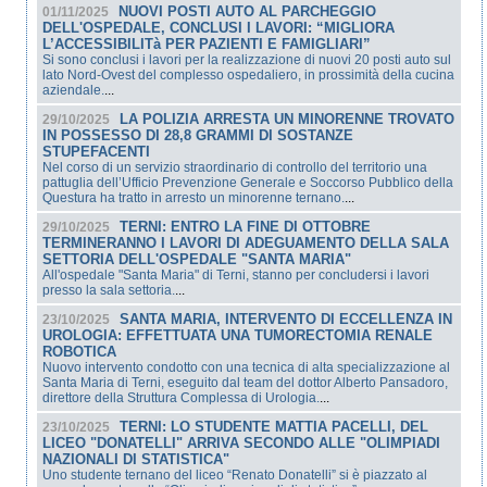
NUOVI POSTI AUTO AL PARCHEGGIO
01/11/2025
DELL'OSPEDALE, CONCLUSI I LAVORI: “MIGLIORA
L’ACCESSIBILITà PER PAZIENTI E FAMIGLIARI”
Si sono conclusi i lavori per la realizzazione di nuovi 20 posti auto sul
lato Nord-Ovest del complesso ospedaliero, in prossimità della cucina
aziendale.
...
LA POLIZIA ARRESTA UN MINORENNE TROVATO
29/10/2025
IN POSSESSO DI 28,8 GRAMMI DI SOSTANZE
STUPEFACENTI
Nel corso di un servizio straordinario di controllo del territorio una
pattuglia dell’Ufficio Prevenzione Generale e Soccorso Pubblico della
Questura ha tratto in arresto un minorenne ternano.
...
TERNI: ENTRO LA FINE DI OTTOBRE
29/10/2025
TERMINERANNO I LAVORI DI ADEGUAMENTO DELLA SALA
SETTORIA DELL'OSPEDALE "SANTA MARIA"
All'ospedale "Santa Maria" di Terni, stanno per concludersi i lavori
presso la sala settoria.
...
SANTA MARIA, INTERVENTO DI ECCELLENZA IN
23/10/2025
UROLOGIA: EFFETTUATA UNA TUMORECTOMIA RENALE
ROBOTICA
Nuovo intervento condotto con una tecnica di alta specializzazione al
Santa Maria di Terni, eseguito dal team del dottor Alberto Pansadoro,
direttore della Struttura Complessa di Urologia.
...
TERNI: LO STUDENTE MATTIA PACELLI, DEL
23/10/2025
LICEO "DONATELLI" ARRIVA SECONDO ALLE "OLIMPIADI
NAZIONALI DI STATISTICA"
Uno studente ternano del liceo “Renato Donatelli” si è piazzato al