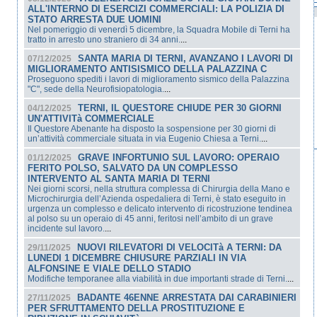
ALL'INTERNO DI ESERCIZI COMMERCIALI: LA POLIZIA DI
STATO ARRESTA DUE UOMINI
Nel pomeriggio di venerdì 5 dicembre, la Squadra Mobile di Terni ha
tratto in arresto uno straniero di 34 anni.
...
SANTA MARIA DI TERNI, AVANZANO I LAVORI DI
07/12/2025
MIGLIORAMENTO ANTISISMICO DELLA PALAZZINA C
Proseguono spediti i lavori di miglioramento sismico della Palazzina
"C", sede della Neurofisiopatologia.
...
TERNI, IL QUESTORE CHIUDE PER 30 GIORNI
04/12/2025
UN'ATTIVITà COMMERCIALE
Il Questore Abenante ha disposto la sospensione per 30 giorni di
un’attività commerciale situata in via Eugenio Chiesa a Terni.
...
GRAVE INFORTUNIO SUL LAVORO: OPERAIO
01/12/2025
FERITO POLSO, SALVATO DA UN COMPLESSO
INTERVENTO AL SANTA MARIA DI TERNI
Nei giorni scorsi, nella struttura complessa di Chirurgia della Mano e
Microchirurgia dell’Azienda ospedaliera di Terni, è stato eseguito in
urgenza un complesso e delicato intervento di ricostruzione tendinea
al polso su un operaio di 45 anni, feritosi nell’ambito di un grave
incidente sul lavoro.
...
NUOVI RILEVATORI DI VELOCITà A TERNI: DA
29/11/2025
LUNEDI 1 DICEMBRE CHIUSURE PARZIALI IN VIA
ALFONSINE E VIALE DELLO STADIO
Modifiche temporanee alla viabilità in due importanti strade di Terni.
...
BADANTE 46ENNE ARRESTATA DAI CARABINIERI
27/11/2025
PER SFRUTTAMENTO DELLA PROSTITUZIONE E