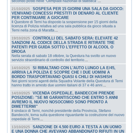
secondo posto nelle “Olimpiadi nazionali di statistica”.
...
SOSPESA PER 15 GIORNI UNA SALA DA GIOCO:
21/10/2025
VENIVANO CONCESSI PRESTITI DI DENARO AL CLIENTE
PER CONTINUARE A GIOCARE
Il Questore di Terni ha disposto la sospensione per 15 giorni della
licenza di Polizia relativa ad una sala pubblica da gioco situata a
Terni nella zona di Maratta.
...
CONTROLLI DEL SABATO SERA: ELEVATE 42
19/10/2025
SANZIONI AL CODICE DELLA STRADA E RITIRATE TRE
PATENTI PER GUIDA SOTTO L’EFFETTO DI ALCOOL O
DROGA
Nella serata di sabato 18 ottobre, la Questura ha svolto un nuovo
servizio straordinario di controllo del territorio.
...
SI RIBALTANO CON L'AUTO LUNGO LA E/45,
14/10/2025
ARRIVA LA POLIZIA E SCOPRE CHE I DUE UOMINI A
BORDO TRASPORTAVANO QUASI 6 CHILI DI HASHISH
Nei giorni scorsi agenti della Squadra Volante della Questura di Terni
hanno tratto in arresto due uomini italiani di 37 e 46 anni.
...
VICENDA OSPEDALE, BANDECCHI PRENDE
14/10/2025
POSIZIONE: "SE MI GARANTISCONO CHE ENTRO 5 ANNI
AVREMO IL NUOVO NOSOCOMIO SONO PRONTO A
DIMETTERMI"
Il sindaco di Terni, nonchè presidente della Provincia, Stefano
Bandecchi, torna sulla questione riguardante la costruzione del nuovo
ospedale di Terni.
...
SANZIONE DI 4.500 EURO A TESTA A UN UOMO
13/10/2025
E UNA DONNA CHE AVEVANO ABBANDONATO RIFIUTI IN UN