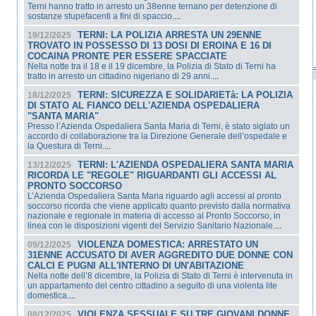
Terni hanno tratto in arresto un 38enne ternano per detenzione di
sostanze stupefacenti a fini di spaccio.
...
TERNI: LA POLIZIA ARRESTA UN 29ENNE
19/12/2025
TROVATO IN POSSESSO DI 13 DOSI DI EROINA E 16 DI
COCAINA PRONTE PER ESSERE SPACCIATE
Nella notte tra il 18 e il 19 dicembre, la Polizia di Stato di Terni ha
tratto in arresto un cittadino nigeriano di 29 anni.
...
TERNI: SICUREZZA E SOLIDARIETà: LA POLIZIA
18/12/2025
DI STATO AL FIANCO DELL'AZIENDA OSPEDALIERA
"SANTA MARIA"
Presso l’Azienda Ospedaliera Santa Maria di Terni, è stato siglato un
accordo di collaborazione tra la Direzione Generale dell’ospedale e
la Questura di Terni.
...
TERNI: L'AZIENDA OSPEDALIERA SANTA MARIA
13/12/2025
RICORDA LE "REGOLE" RIGUARDANTI GLI ACCESSI AL
PRONTO SOCCORSO
L’Azienda Ospedaliera Santa Maria riguardo agli accessi al pronto
soccorso ricorda che viene applicato quanto previsto dalla normativa
nazionale e regionale in materia di accesso al Pronto Soccorso, in
linea con le disposizioni vigenti del Servizio Sanitario Nazionale.
...
VIOLENZA DOMESTICA: ARRESTATO UN
09/12/2025
31ENNE ACCUSATO DI AVER AGGREDITO DUE DONNE CON
CALCI E PUGNI ALL'INTERNO DI UN'ABITAZIONE
Nella notte dell’8 dicembre, la Polizia di Stato di Terni è intervenuta in
un appartamento del centro cittadino a seguito di una violenta lite
domestica.
...
VIOLENZA SESSUALE SU TRE GIOVANI DONNE
08/12/2025