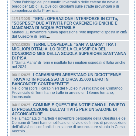
Torna l’obbligo dei pneumatici invernali o delle catene da neve a
bordo per tutti gli autoveicoli circolanti sulle strade provinciali o di
competenza della Provincia.
...
TERNI: OPERAZIONE INTERFORZE IN CITTà,
11/11/2025
"SOSPESE" DUE ATTIVITà PER CARENZE IGIENICHE E
MANCANZA DI ACQUA POTABILE
Martedi 11 novembre nuova operazione "Alto impatto" disposta in città
dal Questore di Terni.
...
TERNI: L'OSPEDALE "SANTA MARIA" TRA I
07/11/2025
MIGLIORI D'ITALIA, LO DICE LA CLASSIFICA DEL
CONSORZIO MES DELLA SCUOLA SUPERIORE SANT’ANNA
DI PISA
Il "Santa Maria" di Terni è risultato tra i migliori ospedali d’Italia anche
nel 2024.
...
I CARABINIERI ARRESTANO UN DICIOTTENNE
06/11/2025
TROVATO IN POSSESSO DI CIRCA 35.000 EURO IN
BANCONOTE CONTRAFFATTE
Nei giorni scorsi i carabinieri del Nucleo Investigativo del Comando
Provinciale di Terni hanno tratto in arresto un 18enne ternano,
incensurato.
...
COMUNE E QUESTURA NOTIFICANO IL DIVIETO
04/11/2025
DI PROSECUZIONE DELL’ATTIVITà PER UN SALONE DI
ACCONCIATURE
Nella mattinata di martedi 4 novembre personale della Questura e del
Comune di Terni hanno notificato un divieto definitivo di prosecuzione
dell’attività nei confronti di un salone di acconciature situato in Corso
Vecchio.
...