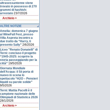
ultrasessantenne viene
trovato in possesso di 270
grammi di hashish:
arrestato
23/7/2026
Archivio >
ALTRE NOTIZIE
Amelia: domenica 7 giugno
al WineFall Fest, presso
Villa Aspreta incontro a
due tratto da “Harry, ti
presento Sally”
2/6/2026
Liceo "Renato Donatelli" di
Terni: concluso il progetto
“1945-2025: scoprire la
storia passeggiando per la
città”
19/5/2026
Giornata Mondiale
dell’Acqua: il Sii porta di
nuovo in scena lo
spettacolo “H2O – Pensieri
liquidi su parole solide”
9/5/2026
Terni: Mattia Pacelli è il
campione nazionale delle
Olimpiadi di Statistica 2026
28/1/2026
Archivio >