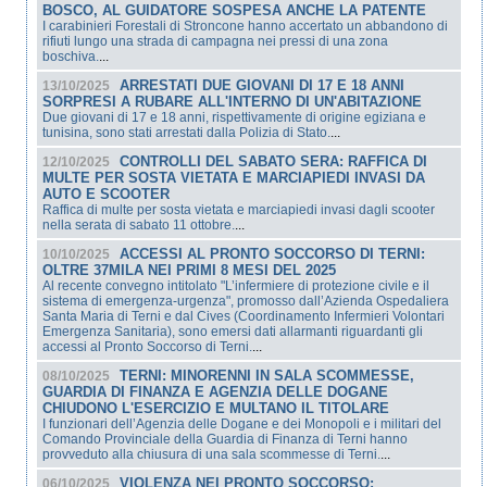
BOSCO, AL GUIDATORE SOSPESA ANCHE LA PATENTE
I carabinieri Forestali di Stroncone hanno accertato un abbandono di
rifiuti lungo una strada di campagna nei pressi di una zona
boschiva.
...
ARRESTATI DUE GIOVANI DI 17 E 18 ANNI
13/10/2025
SORPRESI A RUBARE ALL'INTERNO DI UN'ABITAZIONE
Due giovani di 17 e 18 anni, rispettivamente di origine egiziana e
tunisina, sono stati arrestati dalla Polizia di Stato.
...
CONTROLLI DEL SABATO SERA: RAFFICA DI
12/10/2025
MULTE PER SOSTA VIETATA E MARCIAPIEDI INVASI DA
AUTO E SCOOTER
Raffica di multe per sosta vietata e marciapiedi invasi dagli scooter
nella serata di sabato 11 ottobre.
...
ACCESSI AL PRONTO SOCCORSO DI TERNI:
10/10/2025
OLTRE 37MILA NEI PRIMI 8 MESI DEL 2025
Al recente convegno intitolato "L’infermiere di protezione civile e il
sistema di emergenza-urgenza", promosso dall’Azienda Ospedaliera
Santa Maria di Terni e dal Cives (Coordinamento Infermieri Volontari
Emergenza Sanitaria), sono emersi dati allarmanti riguardanti gli
accessi al Pronto Soccorso di Terni.
...
TERNI: MINORENNI IN SALA SCOMMESSE,
08/10/2025
GUARDIA DI FINANZA E AGENZIA DELLE DOGANE
CHIUDONO L'ESERCIZIO E MULTANO IL TITOLARE
I funzionari dell’Agenzia delle Dogane e dei Monopoli e i militari del
Comando Provinciale della Guardia di Finanza di Terni hanno
provveduto alla chiusura di una sala scommesse di Terni.
...
VIOLENZA NEI PRONTO SOCCORSO:
06/10/2025