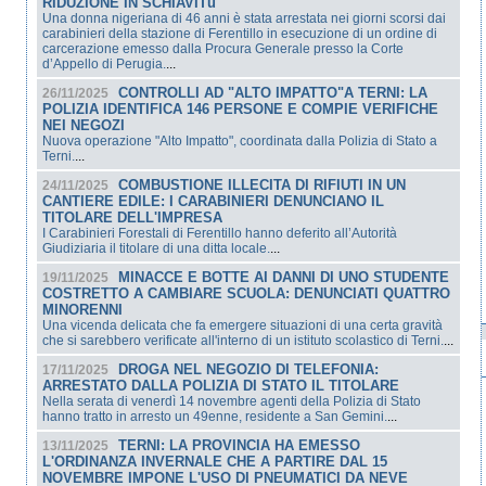
RIDUZIONE IN SCHIAVITù
Una donna nigeriana di 46 anni è stata arrestata nei giorni scorsi dai
carabinieri della stazione di Ferentillo in esecuzione di un ordine di
carcerazione emesso dalla Procura Generale presso la Corte
d’Appello di Perugia.
...
CONTROLLI AD "ALTO IMPATTO"A TERNI: LA
26/11/2025
POLIZIA IDENTIFICA 146 PERSONE E COMPIE VERIFICHE
NEI NEGOZI
Nuova operazione "Alto Impatto", coordinata dalla Polizia di Stato a
Terni.
...
COMBUSTIONE ILLECITA DI RIFIUTI IN UN
24/11/2025
CANTIERE EDILE: I CARABINIERI DENUNCIANO IL
TITOLARE DELL'IMPRESA
I Carabinieri Forestali di Ferentillo hanno deferito all’Autorità
Giudiziaria il titolare di una ditta locale.
...
MINACCE E BOTTE AI DANNI DI UNO STUDENTE
19/11/2025
COSTRETTO A CAMBIARE SCUOLA: DENUNCIATI QUATTRO
MINORENNI
Una vicenda delicata che fa emergere situazioni di una certa gravità
che si sarebbero verificate all'interno di un istituto scolastico di Terni.
...
DROGA NEL NEGOZIO DI TELEFONIA:
17/11/2025
ARRESTATO DALLA POLIZIA DI STATO IL TITOLARE
Nella serata di venerdì 14 novembre agenti della Polizia di Stato
hanno tratto in arresto un 49enne, residente a San Gemini.
...
TERNI: LA PROVINCIA HA EMESSO
13/11/2025
L'ORDINANZA INVERNALE CHE A PARTIRE DAL 15
NOVEMBRE IMPONE L'USO DI PNEUMATICI DA NEVE