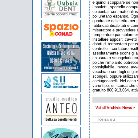
e quindi scoppiare se non 
i bauletti, sportello co
coibentati con materiali i
poliuretano espanso. Ogni
quadrante delle cifre per 
fabbricati disabitati è con
misuratore e provvedere 
temperature particolarmen
installare appositi cavetti
dotati di termostato per 
controllo il contatore ris
assolutamente sconsigliat
chiusura o scongelarlo con
poiché l’impianto potrebb
consigliabile, invece, avv
vecchia o con fogli di gi
scongeli, oppure utilizza
asciugacapelli. Nel caso 
vario tipo, si ricorda che
gratuito 800.913.034, atti
Vai all'Archivio News >
Torna su