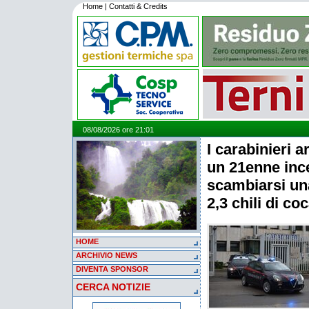
Home
|
Contatti & Credits
08/08/2026 ore 21:01
I carabinieri 
un 21enne ince
scambiarsi un
2,3 chili di co
HOME
ARCHIVIO NEWS
DIVENTA SPONSOR
CERCA NOTIZIE