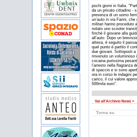
pochi giorni in Italia. "P
da un privato cittadino - s
presenza di un uomo ferm
un’auto in via Farini, che
militari hanno proceduto
notato uno scooter transit
finché il giovane alla gui
all’auto. Dopo un breviss
attesa, è seguito il passa
quel punto è partito il con
due giovani. Sottoposti a 
rinvenuto un voluminoso 
cocaina purissima pesante
l’arresto nella flagranza d
di spaccio e si sono aper
ora in corso le indagini p
carico, il cui valore appr
500mila euro".
Vai all'Archivio News >
Torna su