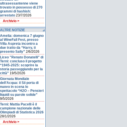
ultrasessantenne viene
trovato in possesso di 270
grammi di hashish:
arrestato
23/7/2026
Archivio >
ALTRE NOTIZIE
Amelia: domenica 7 giugno
al WineFall Fest, presso
Villa Aspreta incontro a
due tratto da “Harry, ti
presento Sally”
2/6/2026
Liceo "Renato Donatelli" di
Terni: concluso il progetto
“1945-2025: scoprire la
storia passeggiando per la
città”
19/5/2026
Giornata Mondiale
dell’Acqua: il Sii porta di
nuovo in scena lo
spettacolo “H2O – Pensieri
liquidi su parole solide”
9/5/2026
Terni: Mattia Pacelli è il
campione nazionale delle
Olimpiadi di Statistica 2026
28/1/2026
Archivio >