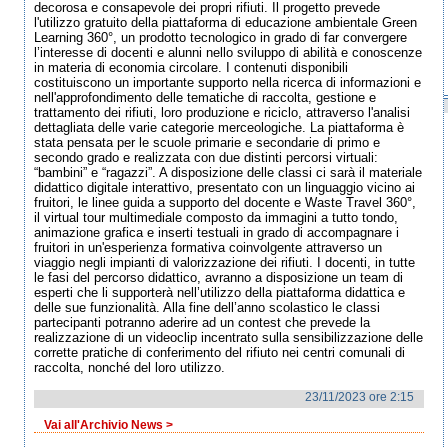
decorosa e consapevole dei propri rifiuti. Il progetto prevede
l'utilizzo gratuito della piattaforma di educazione ambientale Green
Learning 360°, un prodotto tecnologico in grado di far convergere
l’interesse di docenti e alunni nello sviluppo di abilità e conoscenze
in materia di economia circolare. I contenuti disponibili
costituiscono un importante supporto nella ricerca di informazioni e
nell'approfondimento delle tematiche di raccolta, gestione e
trattamento dei rifiuti, loro produzione e riciclo, attraverso l'analisi
dettagliata delle varie categorie merceologiche. La piattaforma è
stata pensata per le scuole primarie e secondarie di primo e
secondo grado e realizzata con due distinti percorsi virtuali:
“bambini” e “ragazzi”. A disposizione delle classi ci sarà il materiale
didattico digitale interattivo, presentato con un linguaggio vicino ai
fruitori, le linee guida a supporto del docente e Waste Travel 360°,
il virtual tour multimediale composto da immagini a tutto tondo,
animazione grafica e inserti testuali in grado di accompagnare i
fruitori in un'esperienza formativa coinvolgente attraverso un
viaggio negli impianti di valorizzazione dei rifiuti. I docenti, in tutte
le fasi del percorso didattico, avranno a disposizione un team di
esperti che li supporterà nell’utilizzo della piattaforma didattica e
delle sue funzionalità. Alla fine dell’anno scolastico le classi
partecipanti potranno aderire ad un contest che prevede la
realizzazione di un videoclip incentrato sulla sensibilizzazione delle
corrette pratiche di conferimento del rifiuto nei centri comunali di
raccolta, nonché del loro utilizzo.
23/11/2023 ore 2:15
Vai all'Archivio News >