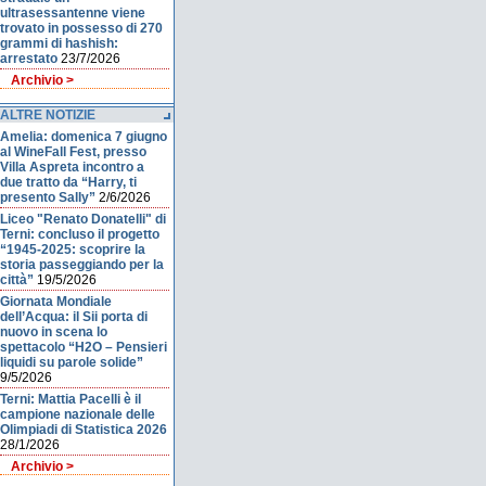
ultrasessantenne viene
trovato in possesso di 270
grammi di hashish:
arrestato
23/7/2026
Archivio >
ALTRE NOTIZIE
Amelia: domenica 7 giugno
al WineFall Fest, presso
Villa Aspreta incontro a
due tratto da “Harry, ti
presento Sally”
2/6/2026
Liceo "Renato Donatelli" di
Terni: concluso il progetto
“1945-2025: scoprire la
storia passeggiando per la
città”
19/5/2026
Giornata Mondiale
dell’Acqua: il Sii porta di
nuovo in scena lo
spettacolo “H2O – Pensieri
liquidi su parole solide”
9/5/2026
Terni: Mattia Pacelli è il
campione nazionale delle
Olimpiadi di Statistica 2026
28/1/2026
Archivio >