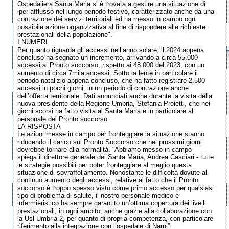
Ospedaliera Santa Maria si è trovata a gestire una situazione di
iper afflusso nel lungo periodo festivo, caratterizzato anche da una
contrazione dei servizi territoriali ed ha messo in campo ogni
possibile azione organizzativa al fine di rispondere alle richieste
prestazionali della popolazione".
I NUMERI
Per quanto riguarda gli accessi nell’anno solare, il 2024 appena
concluso ha segnato un incremento, arrivando a circa 55.000
accessi al Pronto soccorso, rispetto ai 48.000 del 2023, con un
aumento di circa 7mila accessi. Sotto la lente in particolare il
periodo natalizio appena concluso, che ha fatto registrare 2.500
accessi in pochi giorni, in un periodo di contrazione anche
dell’offerta territoriale. Dati annunciati anche durante la visita della
nuova presidente della Regione Umbria, Stefania Proietti, che nei
giorni scorsi ha fatto visita al Santa Maria e in particolare al
personale del Pronto soccorso.
LA RISPOSTA
Le azioni messe in campo per fronteggiare la situazione stanno
riducendo il carico sul Pronto Soccorso che nei prossimi giorni
dovrebbe tornare alla normalità. “Abbiamo messo in campo -
spiega il direttore generale del Santa Maria, Andrea Casciari - tutte
le strategie possibili per poter fronteggiare al meglio questa
situazione di sovraffollamento. Nonostante le difficoltà dovute al
continuo aumento degli accessi, relative al fatto che il Pronto
soccorso è troppo spesso visto come primo accesso per qualsiasi
tipo di problema di salute, il nostro personale medico e
infermieristico ha sempre garantito un’ottima copertura dei livelli
prestazionali, in ogni ambito, anche grazie alla collaborazione con
la Usl Umbria 2, per quanto di propria competenza, con particolare
riferimento alla integrazione con l’ospedale di Narni”.