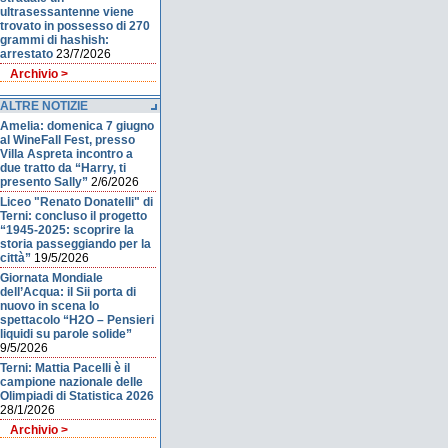
ultrasessantenne viene
trovato in possesso di 270
grammi di hashish:
arrestato
23/7/2026
Archivio >
ALTRE NOTIZIE
Amelia: domenica 7 giugno
al WineFall Fest, presso
Villa Aspreta incontro a
due tratto da “Harry, ti
presento Sally”
2/6/2026
Liceo "Renato Donatelli" di
Terni: concluso il progetto
“1945-2025: scoprire la
storia passeggiando per la
città”
19/5/2026
Giornata Mondiale
dell’Acqua: il Sii porta di
nuovo in scena lo
spettacolo “H2O – Pensieri
liquidi su parole solide”
9/5/2026
Terni: Mattia Pacelli è il
campione nazionale delle
Olimpiadi di Statistica 2026
28/1/2026
Archivio >