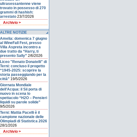
ultrasessantenne viene
trovato in possesso di 270
grammi di hashish:
arrestato
23/7/2026
Archivio >
ALTRE NOTIZIE
Amelia: domenica 7 giugno
al WineFall Fest, presso
Villa Aspreta incontro a
due tratto da “Harry, ti
presento Sally”
2/6/2026
Liceo "Renato Donatelli" di
Terni: concluso il progetto
“1945-2025: scoprire la
storia passeggiando per la
città”
19/5/2026
Giornata Mondiale
dell’Acqua: il Sii porta di
nuovo in scena lo
spettacolo “H2O – Pensieri
liquidi su parole solide”
9/5/2026
Terni: Mattia Pacelli è il
campione nazionale delle
Olimpiadi di Statistica 2026
28/1/2026
Archivio >