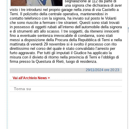
segnalazione al 112 da parte di
una signora che dichiarava di aver
visto i tre introdursi nel proprio garage nella zona di via Castello a
Terni. Il poliziotto della centrale operativa, mantenendosi in
contatto telefonico con la signora, ha inviato sul posto le Volanti
che sono riuscite a fermare i tre stranieri. Questi sono stati trovati
in possesso di oggetti rubati all’interno dell’automobile della signora
e di strumenti atti allo scasso. I tre soggetti, da ritenersi innocenti
fino a eventuale sentenza irrevocabile di condanna, sono stati
messi a disposizione della Procura della Repubblica di Terni e nella
mattinata di venerdi 29 novembre si è svolto il processo con rito
direttissimo nel corso del quale è stato convalidato l’arresto per
furto aggravato. Per tutti gli imputati il Giudice ha applicato la
misura con il divieto di ritorno nella provincia di Terni e l’obbligo di
firma presso la Questura di Rieti, luogo di residenza.
29/11/2024 ore 20:23
Vai all'Archivio News >
Torna su