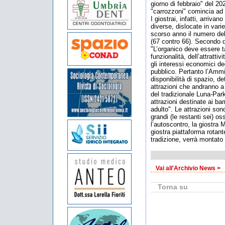
giorno di febbraio" del 202
"carrozzoni" comincia ad 
I giostrai, infatti, arrivan
diverse, dislocate in varie
scorso anno il numero del
(67 contro 66). Secondo q
"L’organico deve essere t
funzionalità, dell’attratti
gli interessi economici de
pubblico. Pertanto l’Ammi
disponibilità di spazio, de
attrazioni che andranno a
del tradizionale Luna-Park
attrazioni destinate ai ba
adulto". Le attrazioni son
grandi (le restanti sei) os
l’autoscontro, la giostra M
giostra piattaforma rotant
tradizione, verrà montato
Vai all'Archivio News >
Torna su