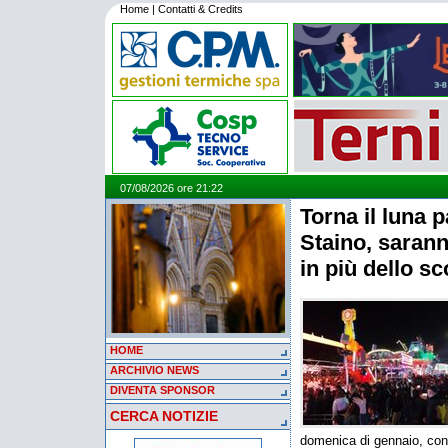
Home
|
Contatti & Credits
07/08/2026 ore 21:22
Torna il luna p
Staino, sarann
in più dello s
HOME
ARCHIVIO NEWS
DIVENTA SPONSOR
CERCA NOTIZIE
domenica di gennaio, con p