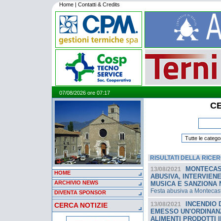
Home
|
Contatti & Credits
07/08/2026 ore 07:17
CE
RISULTATI DELLA RICE
MONTECAST
13/08/2021
HOME
ABUSIVA, INTERVIEN
ARCHIVIO NEWS
MUSICA E SANZIONA 
Festa abusiva a Montecastri
DIVENTA SPONSOR
INCENDIO D
13/08/2021
CERCA NOTIZIE
EMESSO UN'ORDINANZ
ALIMENTI PRODOTTI I