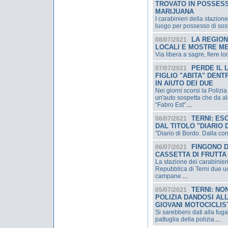
TROVATO IN POSSESS
MARIJUANA
I carabinieri della stazio
luogo per possesso di sos
LA REGION
08/07/2021
LOCALI E MOSTRE ME
Via libera a sagre, fiere l
PERDE IL 
07/07/2021
FIGLIO "ABITA" DEN
IN AIUTO DEI DUE
Nei giorni scorsi la Polizi
un'auto sospetta che da alc
“Fabro Est”.
...
TERNI: ES
06/07/2021
DAL TITOLO "DIARIO 
"Diario di Bordo. Dalla co
FINGONO D
06/07/2021
CASSETTA DI FRUTTA
La stazione dei carabinier
Repubblica di Terni due uom
campane.
...
TERNI: NO
05/07/2021
POLIZIA DANDOSI AL
GIOVANI MOTOCICLIS
Si sarebbero dati alla fuga
pattuglia della polizia.
...