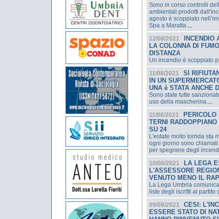
Sono in corso controlli del
ambientali prodotti dall'i
agosto è scoppiato nell’im
Spa a Maratta.
...
INCENDIO 
12/08/2021
LA COLONNA DI FUMO 
DISTANZA
Un incendio è scoppiato pre
SI RIFIUT
11/08/2021
IN UN SUPERMERCAT
UNA è STATA ANCHE 
Sono state tutte sanzionat
uso della mascherina.
...
PERICOLO I
11/08/2021
TERNI RADDOPPIANO
SU 24
L'estate molto torrida sta 
ogni giorno sono chiamati 
per spegnere degli incend
LA LEGA E
10/08/2021
L'ASSESSORE REGIO
VENUTO MENO IL RAP
La Lega Umbria comunica 
liste degli iscritti al part
CESI: L'I
09/08/2021
ESSERE STATO DI NA