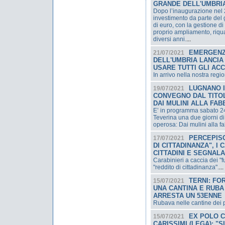
GRANDE DELL'UMBRI
Dopo l’inaugurazione nel 
investimento da parte del
di euro, con la gestione d
proprio ampliamento, riqu
diversi anni.
...
EMERGENZ
21/07/2021
DELL'UMBRIA LANCIA 
USARE TUTTI GLI AC
In arrivo nella nostra regi
LUGNANO IN
19/07/2021
CONVEGNO DAL TITO
DAI MULINI ALLA FAB
E’ in programma sabato 2
Teverina una due giorni d
operosa: Dai mulini alla f
PERCEPISC
17/07/2021
DI CITTADINANZA", I
CITTADINI E SEGNAL
Carabinieri a caccia dei "
"reddito di cittadinanza".
...
TERNI: FO
15/07/2021
UNA CANTINA E RUBA 
ARRESTA UN 53ENNE
Rubava nelle cantine dei p
EX POLO 
15/07/2021
CARISSIMI (LEGA): "