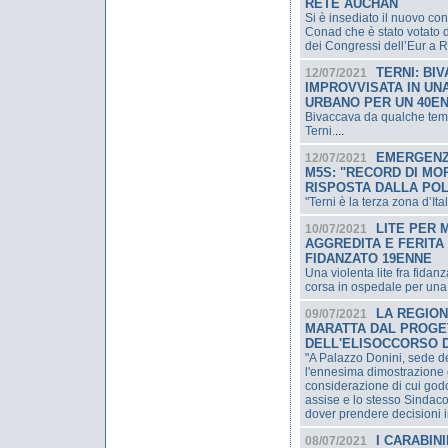
RETE AUCHAN
Si è insediato il nuovo co
Conad che è stato votato d
dei Congressi dell’Eur a 
TERNI: BI
12/07/2021
IMPROVVISATA IN UNA
URBANO PER UN 40E
Bivaccava da qualche temp
Terni.
...
EMERGENZA
12/07/2021
M5S: "RECORD DI MO
RISPOSTA DALLA POL
"Terni è la terza zona d’It
LITE PER 
10/07/2021
AGGREDITA E FERITA
FIDANZATO 19ENNE
Una violenta lite fra fidanz
corsa in ospedale per un
LA REGION
09/07/2021
MARATTA DAL PROGE
DELL'ELISOCCORSO 
"A Palazzo Donini, sede de
l'ennesima dimostrazione d
considerazione di cui god
assise e lo stesso Sindaco
dover prendere decisioni 
I CARABIN
08/07/2021