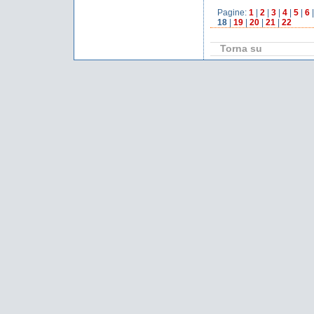
Pagine:
1
|
2
|
3
|
4
|
5
|
6
18
|
19
|
20
|
21
|
22
Torna su