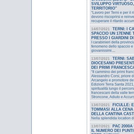
SVILUPPO VIRTUOSO,
TERRITORIO"
“Lavoro per Terni e per il r
devono riscoprirsi e reinv
recuperare il ritardo accu
TERNI: I 
14/07/2021
SPACCIO UN 17ENNE 
PRESSO I GIARDINI 
I carabinieri della provin
fenomeno dello spaccio e 
giovanissimi.
...
TERNI: SA
13/07/2021
DIOCESANO PRESENTA
DEI PRIMI FRANCESCA
“Il cammino dei primi franc
Alessandro Corsi, priore
Arcangelo e promotore del
Edizioni Terra Santa 2021, 
spiritualità lungo il percor
francescani della valle ter
Stroncone, Adiuto e Accur
FICULLE: 
13/07/2021
TOMMASI ALLA CENA 
DELLA CANTINA CAS
Nella splendida location d
PAC 2000A
13/07/2021
IL NUMERO DEI PUNTI