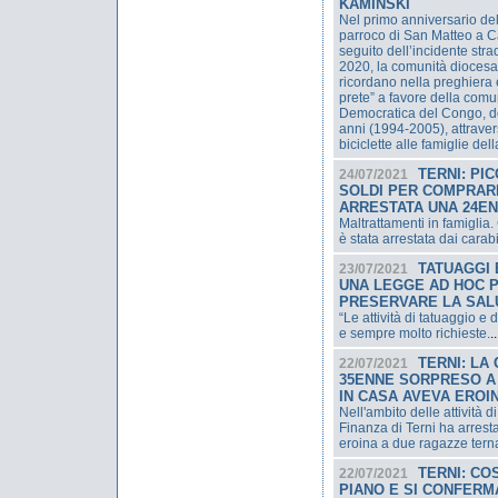
KAMINSKI
Nel primo anniversario d
parroco di San Matteo a 
seguito dell’incidente strad
2020, la comunità diocesa
ricordano nella preghiera e 
prete” a favore della com
Democratica del Congo, d
anni (1994-2005), attrave
biciclette alle famiglie del
TERNI: PI
24/07/2021
SOLDI PER COMPRAR
ARRESTATA UNA 24E
Maltrattamenti in famigli
è stata arrestata dai carabi
TATUAGGI 
23/07/2021
UNA LEGGE AD HOC P
PRESERVARE LA SALU
“Le attività di tatuaggio e 
e sempre molto richieste.
..
TERNI: LA
22/07/2021
35ENNE SORPRESO A
IN CASA AVEVA EROI
Nell'ambito delle attività di
Finanza di Terni ha arres
eroina a due ragazze tern
TERNI: CO
22/07/2021
PIANO E SI CONFERM