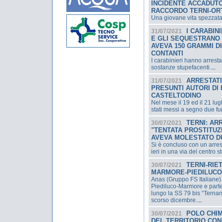
INCIDENTE ACCADUTO
RACCORDO TERNI-OR
Una giovane vita spezzata 
I CARABIN
31/07/2021
E GLI SEQUESTRANO 
AVEVA 150 GRAMMI DI
CONTANTI
I carabinieri hanno arrest
sostanze stupefacenti.
...
ARRESTATI 
31/07/2021
PRESUNTI AUTORI DI 
CASTELTODINO
Nel mese il 19 ed il 21 lu
stati messi a segno due fur
TERNI: AR
30/07/2021
"TENTATA PROSTITUZ
AVEVA MOLESTATO D
Si è concluso con un arres
ieri in una via del centro st
TERNI-RIET
30/07/2021
MARMORE-PIEDILUCO 
Anas (Gruppo FS Italiane) h
Piediluco-Marmore e parte 
lungo la SS 79 bis “Ternana”
scorso dicembre.
...
POLO CHIM
30/07/2021
DEL TERRITORIO CO