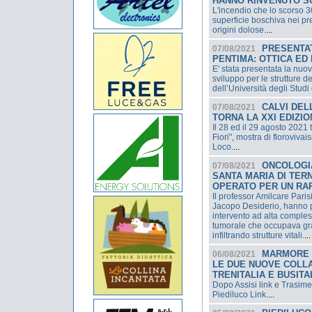
HANNO RINVENUTO S
L'incendio che lo scorso 3
superficie boschiva nei pr
origini dolose.
...
PRESENTAT
07/08/2021
PENTIMA: OTTICA ED 
E' stata presentata la nuov
sviluppo per le strutture de
dell’Università degli Studi
CALVI DELL
07/08/2021
TORNA LA XXI EDIZION
Il 28 ed il 29 agosto 2021 
Fiori", mostra di floroviva
Loco.
...
ONCOLOGIA
07/08/2021
SANTA MARIA DI TERN
OPERATO PER UN RA
Il professor Amilcare Parisi
Jacopo Desiderio, hanno p
intervento ad alta compl
tumorale che occupava gra
infiltrando strutture vitali.
...
MARMORE L
06/08/2021
LE DUE NUOVE COLLA
TRENITALIA E BUSITA
Dopo Assisi link e Trasim
Piediluco Link.
...