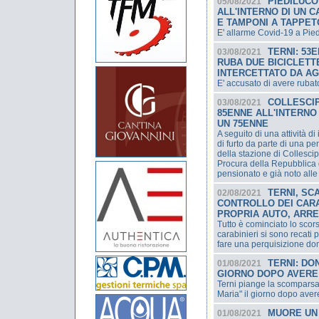
PIEDILUCO
05/08/2021
ALL'INTERNO DI UN 
E TAMPONI A TAPPET
E' allarme Covid-19 a Pied
TERNI: 53
03/08/2021
RUBA DUE BICICLET
INTERCETTATO DA AG
E' accusato di avere rubato
COLLESCIP
03/08/2021
85ENNE ALL'INTERNO
UN 75ENNE
A seguito di una attività d
di furto da parte di una pe
della stazione di Collescipo
Procura della Repubblica 
pensionato e già noto alle 
TERNI, SC
02/08/2021
CONTROLLO DEI CARA
PROPRIA AUTO, ARRE
Tutto è cominciato lo scor
carabinieri si sono recati
fare una perquisizione dom
TERNI: DO
01/08/2021
GIORNO DOPO AVERE
Terni piange la scomparsa
Maria" il giorno dopo aver
MUORE UN 
01/08/2021