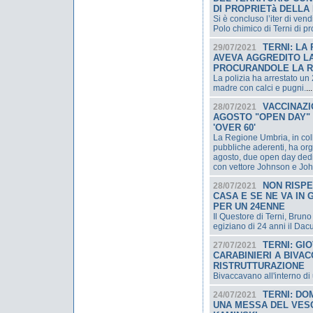
DI PROPRIETà DELLA
Si è concluso l’iter di ven
Polo chimico di Terni di pr
TERNI: LA
29/07/2021
AVEVA AGGREDITO LA
PROCURANDOLE LA R
La polizia ha arrestato un
madre con calci e pugni.
...
VACCINAZIO
28/07/2021
AGOSTO "OPEN DAY" 
'OVER 60'
La Regione Umbria, in col
pubbliche aderenti, ha org
agosto, due open day dedic
con vettore Johnson e Jo
NON RISPE
28/07/2021
CASA E SE NE VA IN 
PER UN 24ENNE
Il Questore di Terni, Bruno
egiziano di 24 anni il Dac
TERNI: GI
27/07/2021
CARABINIERI A BIVAC
RISTRUTTURAZIONE
Bivaccavano all'interno di u
TERNI: DO
24/07/2021
UNA MESSA DEL VES