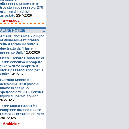
ultrasessantenne viene
trovato in possesso di 270
grammi di hashish:
arrestato
23/7/2026
Archivio >
ALTRE NOTIZIE
Amelia: domenica 7 giugno
al WineFall Fest, presso
Villa Aspreta incontro a
due tratto da “Harry, ti
presento Sally”
2/6/2026
Liceo "Renato Donatelli" di
Terni: concluso il progetto
“1945-2025: scoprire la
storia passeggiando per la
città”
19/5/2026
Giornata Mondiale
dell’Acqua: il Sii porta di
nuovo in scena lo
spettacolo “H2O – Pensieri
liquidi su parole solide”
9/5/2026
Terni: Mattia Pacelli è il
campione nazionale delle
Olimpiadi di Statistica 2026
28/1/2026
Archivio >