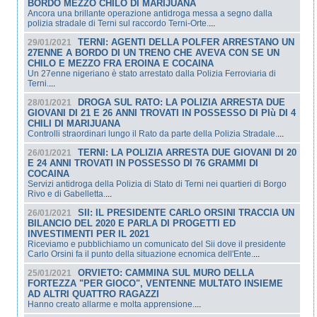
BORDO MEZZO CHILO DI MARIJUANA
Ancora una brillante operazione antidroga messa a segno dalla
polizia stradale di Terni sul raccordo Terni-Orte.
...
TERNI: AGENTI DELLA POLFER ARRESTANO UN
29/01/2021
27ENNE A BORDO DI UN TRENO CHE AVEVA CON SE UN
CHILO E MEZZO FRA EROINA E COCAINA
Un 27enne nigeriano è stato arrestato dalla Polizia Ferroviaria di
Terni.
...
DROGA SUL RATO: LA POLIZIA ARRESTA DUE
28/01/2021
GIOVANI DI 21 E 26 ANNI TROVATI IN POSSESSO DI PIù DI 4
CHILI DI MARIJUANA
Controlli straordinari lungo il Rato da parte della Polizia Stradale.
...
TERNI: LA POLIZIA ARRESTA DUE GIOVANI DI 20
26/01/2021
E 24 ANNI TROVATI IN POSSESSO DI 76 GRAMMI DI
COCAINA
Servizi antidroga della Polizia di Stato di Terni nei quartieri di Borgo
Rivo e di Gabelletta.
...
SII: IL PRESIDENTE CARLO ORSINI TRACCIA UN
26/01/2021
BILANCIO DEL 2020 E PARLA DI PROGETTI ED
INVESTIMENTI PER IL 2021
Riceviamo e pubblichiamo un comunicato del Sii dove il presidente
Carlo Orsini fa il punto della situazione ecnomica dell'Ente.
...
ORVIETO: CAMMINA SUL MURO DELLA
25/01/2021
FORTEZZA "PER GIOCO", VENTENNE MULTATO INSIEME
AD ALTRI QUATTRO RAGAZZI
Hanno creato allarme e molta apprensione.
...