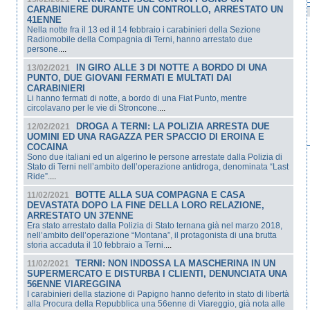
CARABINIERE DURANTE UN CONTROLLO, ARRESTATO UN
41ENNE
Nella notte fra il 13 ed il 14 febbraio i carabinieri della Sezione
Radiomobile della Compagnia di Terni, hanno arrestato due
persone.
...
IN GIRO ALLE 3 DI NOTTE A BORDO DI UNA
13/02/2021
PUNTO, DUE GIOVANI FERMATI E MULTATI DAI
CARABINIERI
Li hanno fermati di notte, a bordo di una Fiat Punto, mentre
circolavano per le vie di Stroncone.
...
DROGA A TERNI: LA POLIZIA ARRESTA DUE
12/02/2021
UOMINI ED UNA RAGAZZA PER SPACCIO DI EROINA E
COCAINA
Sono due italiani ed un algerino le persone arrestate dalla Polizia di
Stato di Terni nell’ambito dell’operazione antidroga, denominata “Last
Ride”.
...
BOTTE ALLA SUA COMPAGNA E CASA
11/02/2021
DEVASTATA DOPO LA FINE DELLA LORO RELAZIONE,
ARRESTATO UN 37ENNE
Era stato arrestato dalla Polizia di Stato ternana già nel marzo 2018,
nell’ambito dell’operazione “Montana”, il protagonista di una brutta
storia accaduta il 10 febbraio a Terni.
...
TERNI: NON INDOSSA LA MASCHERINA IN UN
11/02/2021
SUPERMERCATO E DISTURBA I CLIENTI, DENUNCIATA UNA
56ENNE VIAREGGINA
I carabinieri della stazione di Papigno hanno deferito in stato di libertà
alla Procura della Repubblica una 56enne di Viareggio, già nota alle