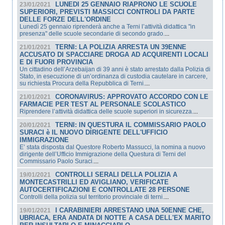
LUNEDI 25 GENNAIO RIAPRONO LE SCUOLE
23/01/2021
SUPERIORI, PREVISTI MASSICCI CONTROLI DA PARTE
DELLE FORZE DELL'ORDINE
Lunedì 25 gennaio riprenderà anche a Terni l’attività didattica "in
presenza" delle scuole secondarie di secondo grado.
...
TERNI: LA POLIZIA ARRESTA UN 39ENNE
21/01/2021
ACCUSATO DI SPACCIARE DROGA AD ACQUIRENTI LOCALI
E DI FUORI PROVINCIA
Un cittadino dell’Arzebaijan di 39 anni è stato arrestato dalla Polizia di
Stato, in esecuzione di un’ordinanza di custodia cautelare in carcere,
su richiesta Procura della Repubblica di Terni.
...
CORONAVIRUS: APPROVATO ACCORDO CON LE
21/01/2021
FARMACIE PER TEST AL PERSONALE SCOLASTICO
Riprendere l’attività didattica delle scuole superiori in sicurezza.
...
TERNI: IN QUESTURA IL COMMISSARIO PAOLO
20/01/2021
SURACI è IL NUOVO DIRIGENTE DELL'UFFICIO
IMMIGRAZIONE
E’ stata disposta dal Questore Roberto Massucci, la nomina a nuovo
dirigente dell’Ufficio Immigrazione della Questura di Terni del
Commissario Paolo Suraci.
...
CONTROLLI SERALI DELLA POLIZIA A
19/01/2021
MONTECASTRILLI ED AVIGLIANO, VERIFICATE
AUTOCERTIFICAZIONI E CONTROLLATE 28 PERSONE
Controlli della polizia sul territorio provinciale di terni.
...
I CARABINIERI ARRESTANO UNA 50ENNE CHE,
19/01/2021
UBRIACA, ERA ANDATA DI NOTTE A CASA DELL'EX MARITO