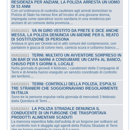
RESIDENZA PER ANZIANI, LA POLIZIA ARRESTA UN UOMO
DI 53 ANNI
Con un’ordinanza di custodia cautelare agli arresti domiciliari la
Polizia di Stato ha messo fine all’incubo di una giovane donna,
impiegata come operatrice socio-sanitaria in una residenza per
anziani di un comune della provincia.
...
VA IN GIRO VESTITO DA PRETE E DICE ANCHE
05/02/2021
MESSA, LA POLIZIA DENUNCIA UN 60ENNE PER IL REATO
DI SOSTITUZIONE DI PERSONA
Andava in giro per Orvieto ed in altri comuni del comprensorio, con
pantaloni e giacca di colore nero, camicia scura e collarino bianco.
...
TERNI: MULTATO UN AVVENTORE SORPRESO IN
05/02/2021
UN BAR DI VIA NARNI A CONSUMARE UN CAFFè AL BANCO,
CHIUSO PER 5 GIORNI IL LOCALE
Nella giornata di giovedì 4 febbraio, i carabineiri delle Compagnie di
Terni e di Amelia hanno eseguito un servizio coordinato di controllo
del territorio.
...
TERNI: CONTROLLI DELLA POLIZIA, ESPULSI
04/02/2021
TRE STRANIERI CHE SOGGIORNAVANO IREGOLARMENTE
IN ITALIA
Sono tre le persone espulse nella giornata di mercoledi 3 febbraio
dalla Questura di Terni.
...
LA POLIZIA STRADALE DENUNCIA IL
02/02/2021
CONDUCENTE DI UN FURGONE CHE TRASPORTAVA
PRODOTTI ALIMENTARI SCADUTI
La manovra repentina fatta dall'autista di un furgone per sottrarsi ad
un controllo non è sfuggita agli agenti della Polizia Stradale di Terni
che ne hanno arrestato la corsa di lì a poco.
...