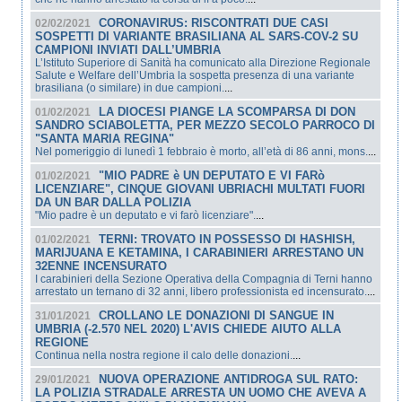
CORONAVIRUS: RISCONTRATI DUE CASI
02/02/2021
SOSPETTI DI VARIANTE BRASILIANA AL SARS-COV-2 SU
CAMPIONI INVIATI DALL’UMBRIA
L’Istituto Superiore di Sanità ha comunicato alla Direzione Regionale
Salute e Welfare dell’Umbria la sospetta presenza di una variante
brasiliana (o similare) in due campioni.
...
LA DIOCESI PIANGE LA SCOMPARSA DI DON
01/02/2021
SANDRO SCIABOLETTA, PER MEZZO SECOLO PARROCO DI
"SANTA MARIA REGINA"
Nel pomeriggio di lunedì 1 febbraio è morto, all’età di 86 anni, mons.
...
"MIO PADRE è UN DEPUTATO E VI FARò
01/02/2021
LICENZIARE", CINQUE GIOVANI UBRIACHI MULTATI FUORI
DA UN BAR DALLA POLIZIA
"Mio padre è un deputato e vi farò licenziare".
...
TERNI: TROVATO IN POSSESSO DI HASHISH,
01/02/2021
MARIJUANA E KETAMINA, I CARABINIERI ARRESTANO UN
32ENNE INCENSURATO
I carabinieri della Sezione Operativa della Compagnia di Terni hanno
arrestato un ternano di 32 anni, libero professionista ed incensurato.
...
CROLLANO LE DONAZIONI DI SANGUE IN
31/01/2021
UMBRIA (-2.570 NEL 2020) L'AVIS CHIEDE AIUTO ALLA
REGIONE
Continua nella nostra regione il calo delle donazioni.
...
NUOVA OPERAZIONE ANTIDROGA SUL RATO:
29/01/2021
LA POLIZIA STRADALE ARRESTA UN UOMO CHE AVEVA A