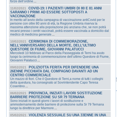
forze dell’ordine.
...
COVID-19: I PAZIENTI UMBRI DI 80 E 81 ANNI
11/02/2021
SARANNO I PRIMI AD ESSERE SOTTOPOSTI A
VACCINAZIONE
In merito all’avvio della campagna di vaccinazione antiCovid per le
persone con oltre 80 anni di età, la Regione Umbria riserva la
massima attenzione alla popolazione più anziana che, se non potrà
recarsi presso i centri vaccinali, potrà essere vaccinata a domicilio dal
medico di medicina generale.
...
CERIMONIA DI COMMEMORAZIONE,
10/02/2021
NELL’ANNIVERSARIO DELLA MORTE, DELL’ULTIMO
QUESTORE DI FIUME, GIOVANNI PALATUCCI
Mercoledi 10 febbraio al Parco della Passeggiata di Terni ha avuto
luogo la cerimonia di commemorazione dell’ultimo Questore di Fiume,
Giovanni Palatucci.
...
POLIZIOTTA FERITA PER DIFENDERE UNA
09/02/2021
26ENNE PICCHIATA DAL COMPAGNO DAVANTI AD UN
CENTRO COMMERCIALE
Un mazzo di fiori. Che il Questore di Terni,a nome di tutti i colleghi
della questura, ha consegnato al Sovrintendente Capo Teresa
Cosentino.
...
PROVINCIA, INIZIATI LAVORI SOSTITUZIONE
06/02/2021
BARRIERE PROTEZIONE SU SR 79 TERNANA
Sono iniziati in questi giorni i lavori di sostituzione e
ammodernamento delle barriere di protezione sulla Sr 79 Ternana
lungo la direttrice per Marmore.
...
VIOLENZA SESSUALE SU UNA 33ENNE IN UNA
05/02/2021