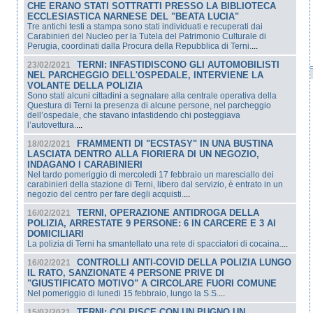
CHE ERANO STATI SOTTRATTI PRESSO LA BIBLIOTECA
ECCLESIASTICA NARNESE DEL "BEATA LUCIA"
Tre antichi testi a stampa sono stati individuati e recuperati dai
Carabinieri del Nucleo per la Tutela del Patrimonio Culturale di
Perugia, coordinati dalla Procura della Repubblica di Terni.
...
TERNI: INFASTIDISCONO GLI AUTOMOBILISTI
23/02/2021
NEL PARCHEGGIO DELL'OSPEDALE, INTERVIENE LA
VOLANTE DELLA POLIZIA
Sono stati alcuni cittadini a segnalare alla centrale operativa della
Questura di Terni la presenza di alcune persone, nel parcheggio
dell’ospedale, che stavano infastidendo chi posteggiava
l’autovettura.
...
FRAMMENTI DI "ECSTASY" IN UNA BUSTINA
18/02/2021
LASCIATA DENTRO ALLA FIORIERA DI UN NEGOZIO,
INDAGANO I CARABINIERI
Nel tardo pomeriggio di mercoledi 17 febbraio un maresciallo dei
carabinieri della stazione di Terni, libero dal servizio, è entrato in un
negozio del centro per fare degli acquisti.
...
TERNI, OPERAZIONE ANTIDROGA DELLA
16/02/2021
POLIZIA, ARRESTATE 9 PERSONE: 6 IN CARCERE E 3 AI
DOMICILIARI
La polizia di Terni ha smantellato una rete di spacciatori di cocaina.
...
CONTROLLI ANTI-COVID DELLA POLIZIA LUNGO
16/02/2021
IL RATO, SANZIONATE 4 PERSONE PRIVE DI
"GIUSTIFICATO MOTIVO" A CIRCOLARE FUORI COMUNE
Nel pomeriggio di lunedi 15 febbraio, lungo la S.S.
...
TERNI: COLPISCE CON UN PUGNO UN
15/02/2021