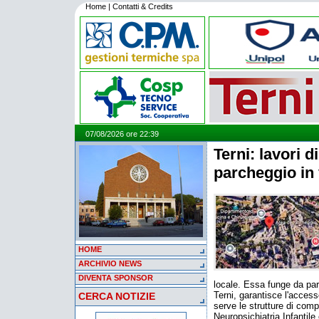
Home
|
Contatti & Credits
07/08/2026 ore 22:39
Terni: lavori d
parcheggio in 
HOME
ARCHIVIO NEWS
DIVENTA SPONSOR
locale. Essa funge da par
Terni, garantisce l'acces
CERCA NOTIZIE
serve le strutture di comp
Neuropsichiatria Infantile