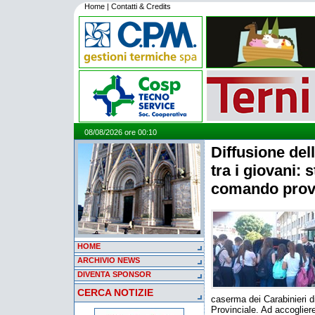
Home
|
Contatti & Credits
08/08/2026 ore 00:10
Diffusione dell
tra i giovani: s
comando provin
HOME
ARCHIVIO NEWS
DIVENTA SPONSOR
CERCA NOTIZIE
caserma dei Carabinieri 
Provinciale. Ad accogliere