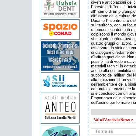
diverse articolazioni del
Forestale di Terni. "L'iniz
all'interno di un più ampi
diffusione della cultura de
Durante l'incontro si è di
sul territorio, con un focu
e repressione dei reati e 
colpiscono il mondo giovan
stimolante e interattiva po
quattro gruppi di lavoro.
osservare da vicino la c
di dialogare direttamente c
d'istituto quotidiane. Non
possibilità di vedere da v
materiali tecnici in dota
anche alla sostenibilità e 
supporto dei militari del 
alla proiezione di un video
dell'ambiente e della biod
catturato l'attenzione e la 
si è concluso con un bil
l'importanza della sinergi
dell'ordine per formare i c
Vai all'Archivio News >
Torna su