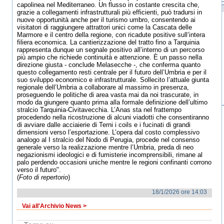
capolinea nel Mediterraneo. Un flusso in costante crescita che,
grazie a collegamenti infrastrutturali più efficienti, può tradursi in
nuove opportunità anche per il turismo umbro, consentendo ai
visitatori di raggiungere attrattori unici come la Cascata delle
Marmore e il centro della regione, con ricadute positive sull’intera
filiera economica. La cantierizzazione del tratto fino a Tarquinia
rappresenta dunque un segnale positivo all’interno di un percorso
più ampio che richiede continuità e attenzione. È un passo nella
direzione giusta - conclude Melasecche -, che conferma quanto
questo collegamento resti centrale per il futuro dell’Umbria e per il
suo sviluppo economico e infrastrutturale. Sollecito l’attuale giunta
regionale dell’Umbria a collaborare al massimo in presenza,
proseguendo le politiche di area vasta mai da noi trascurate, in
modo da giungere quanto prima alla formale definizione dell’ultimo
stralcio Tarquinia-Civitavecchia. L’Anas sta nel frattempo
procedendo nella ricostruzione di alcuni viadotti che consentiranno
di avviare dalle acciaierie di Terni i coils e i fucinati di grandi
dimensioni verso l’esportazione. L’opera dal costo complessivo
analogo al I stralcio del Nodo di Perugia, procede nel consenso
generale verso la realizzazione mentre l’Umbria, preda di neo
negazionismi ideologici e di fumisterie incomprensibili, rimane al
palo perdendo occasioni uniche mentre le regioni confinanti corrono
verso il futuro".
(
Foto di repertorio
)
18/1/2026 ore 14:03
Vai all'Archivio News >