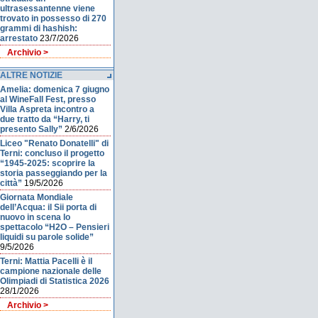
ultrasessantenne viene
trovato in possesso di 270
grammi di hashish:
arrestato
23/7/2026
Archivio >
ALTRE NOTIZIE
Amelia: domenica 7 giugno
al WineFall Fest, presso
Villa Aspreta incontro a
due tratto da “Harry, ti
presento Sally”
2/6/2026
Liceo "Renato Donatelli" di
Terni: concluso il progetto
“1945-2025: scoprire la
storia passeggiando per la
città”
19/5/2026
Giornata Mondiale
dell’Acqua: il Sii porta di
nuovo in scena lo
spettacolo “H2O – Pensieri
liquidi su parole solide”
9/5/2026
Terni: Mattia Pacelli è il
campione nazionale delle
Olimpiadi di Statistica 2026
28/1/2026
Archivio >