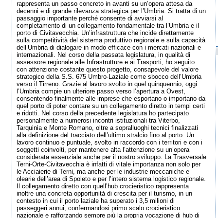
rappresenta un passo concreto in avanti su un’opera attesa da
decenni e di grande rilevanza strategica per l’Umbria. Si tratta di un
passaggio importante perché consente di avviarsi al
completamento di un collegamento fondamentale tra l’Umbria e il
porto di Civitavecchia. Un’infrastruttura che incide direttamente
sulla competitività del sistema produttivo regionale e sulla capacità
dell’Umbria di dialogare in modo efficace con i mercati nazionali e
internazionali. Nel corso della passata legislatura, in qualità di
assessore regionale alle Infrastrutture e ai Trasporti, ho seguito
con attenzione costante questo progetto, consapevole del valore
strategico della S.S. 675 Umbro-Laziale come sbocco dell’Umbria
verso il Tirreno. Grazie al lavoro svolto in quel quinquennio, oggi
l’Umbria compie un ulteriore passo verso l’apertura a Ovest,
consentendo finalmente alle imprese che esportano o importano da
quel porto di poter contare su un collegamento diretto in tempi certi
e ridotti. Nel corso della precedente legislatura ho partecipato
personalmente a numerosi incontri istituzionali tra Viterbo,
Tarquinia e Monte Romano, oltre a sopralluoghi tecnici finalizzati
alla definizione del tracciato dell’ultimo stralcio fino al porto. Un
lavoro continuo e puntuale, svolto in raccordo con i territori e con i
soggetti coinvolti, per mantenere alta l’attenzione su un’opera
considerata essenziale anche per il nostro sviluppo. La Trasversale
Terni-Orte-Civitavecchia è infatti di vitale importanza non solo per
le Acciaierie di Terni, ma anche per le industrie meccaniche e
olearie dell’area di Spoleto e per l’intero sistema logistico regionale.
Il collegamento diretto con quell’hub crocieristico rappresenta
inoltre una concreta opportunità di crescita per il turismo, in un
contesto in cui il porto laziale ha superato i 3,5 milioni di
passeggeri annui, confermandosi primo scalo crocieristico
nazionale e rafforzando sempre più la propria vocazione di hub di