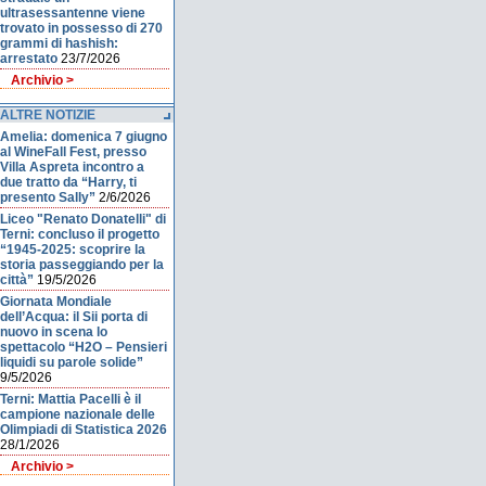
ultrasessantenne viene
trovato in possesso di 270
grammi di hashish:
arrestato
23/7/2026
Archivio >
ALTRE NOTIZIE
Amelia: domenica 7 giugno
al WineFall Fest, presso
Villa Aspreta incontro a
due tratto da “Harry, ti
presento Sally”
2/6/2026
Liceo "Renato Donatelli" di
Terni: concluso il progetto
“1945-2025: scoprire la
storia passeggiando per la
città”
19/5/2026
Giornata Mondiale
dell’Acqua: il Sii porta di
nuovo in scena lo
spettacolo “H2O – Pensieri
liquidi su parole solide”
9/5/2026
Terni: Mattia Pacelli è il
campione nazionale delle
Olimpiadi di Statistica 2026
28/1/2026
Archivio >