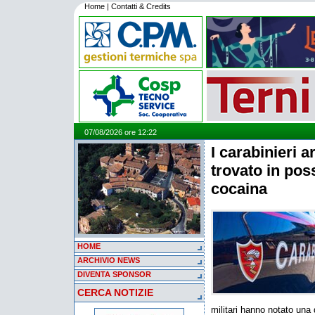
Home
|
Contatti & Credits
07/08/2026 ore 12:22
I carabinieri 
trovato in pos
cocaina
HOME
ARCHIVIO NEWS
DIVENTA SPONSOR
CERCA NOTIZIE
militari hanno notato una