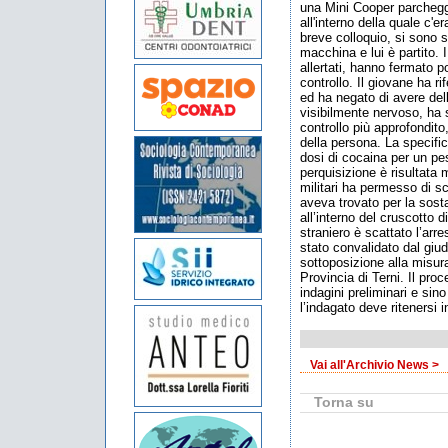
una Mini Cooper parchegg
all'interno della quale c'
breve colloquio, si sono 
macchina e lui è partito. 
allertati, hanno fermato 
controllo. Il giovane ha r
ed ha negato di avere del
visibilmente nervoso, ha 
controllo più approfondito
della persona. La specific
dosi di cocaina per un p
perquisizione è risultata
militari ha permesso di sc
aveva trovato per la sos
all’interno del cruscotto d
straniero è scattato l’arr
stato convalidato dal giud
sottoposizione alla misura
Provincia di Terni. Il pro
indagini preliminari e si
l’indagato deve ritenersi 
Vai all'Archivio News >
Torna su