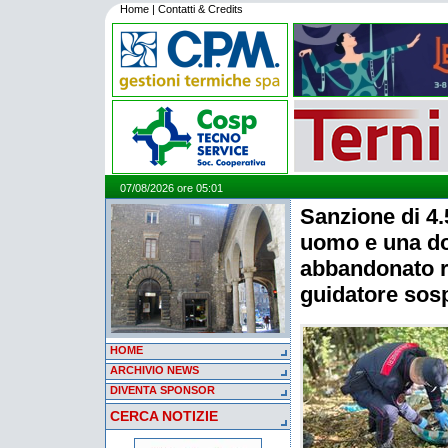
Home
|
Contatti & Credits
07/08/2026 ore 05:01
Sanzione di 4.
uomo e una d
abbandonato ri
guidatore sos
HOME
ARCHIVIO NEWS
DIVENTA SPONSOR
CERCA NOTIZIE