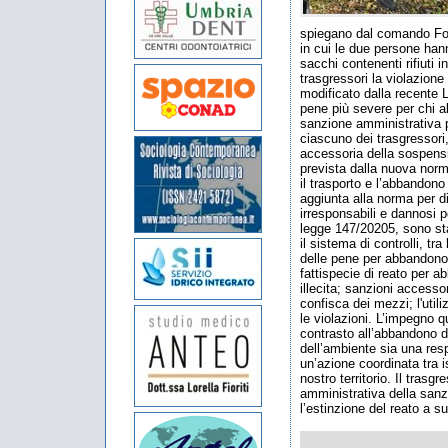
spiegano dal comando For
in cui le due persone hann
sacchi contenenti rifiuti i
trasgressori la violazione
modificato dalla recente 
pene più severe per chi ab
sanzione amministrativa 
ciascuno dei trasgressori
accessoria della sospensi
prevista dalla nuova norma
il trasporto e l’abbandono i
aggiunta alla norma per d
irresponsabili e dannosi p
legge 147/20205, sono stat
il sistema di controlli, tra
delle pene per abbandono e
fattispecie di reato per a
illecita; sanzioni access
confisca dei mezzi; l'util
le violazioni. L’impegno q
contrasto all’abbandono d
dell’ambiente sia una resp
un’azione coordinata tra i
nostro territorio. Il tra
amministrativa della sanz
l’estinzione del reato a s