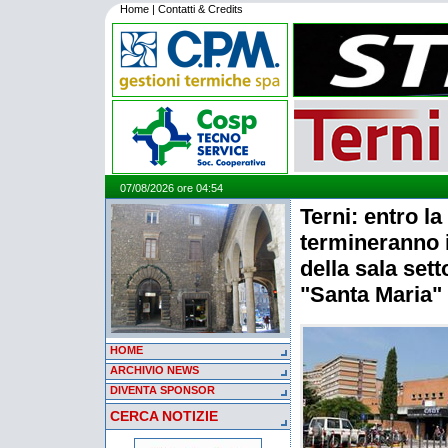
Home
|
Contatti & Credits
07/08/2026 ore 04:54
Terni: entro la
termineranno 
della sala sett
"Santa Maria"
HOME
ARCHIVIO NEWS
DIVENTA SPONSOR
CERCA NOTIZIE