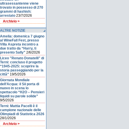
ultrasessantenne viene
trovato in possesso di 270
grammi di hashish:
arrestato
23/7/2026
Archivio >
ALTRE NOTIZIE
Amelia: domenica 7 giugno
al WineFall Fest, presso
Villa Aspreta incontro a
due tratto da “Harry, ti
presento Sally”
2/6/2026
Liceo "Renato Donatelli" di
Terni: concluso il progetto
“1945-2025: scoprire la
storia passeggiando per la
città”
19/5/2026
Giornata Mondiale
dell’Acqua: il Sii porta di
nuovo in scena lo
spettacolo “H2O – Pensieri
liquidi su parole solide”
9/5/2026
Terni: Mattia Pacelli è il
campione nazionale delle
Olimpiadi di Statistica 2026
28/1/2026
Archivio >