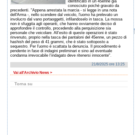
identificato in un 45enne già
conosciuto poiché gravato da
precedenti. "Appena arrestata la marcia - si legge in una nota
dell'Arma -, nello scendere dal veicolo, l'uomo ha prelevato un
involucro dal vano portaoggetti, infilandoselo in tasca. La mossa
non è sfuggita agli operanti, che hanno ovviamente deciso di
approfondire il controllo, procedendo alla perquisizione sia
personale che veicolare. All’esito di queste operazioni è stato
rinvenuto, proprio nella tasca dei pantaloni del 45enne, un pezzo di
hashish del peso di 41 grammi, che è stato sottoposto a
sequestro. Per l'uomo è scattata la denuncia. Il procedimento è
pendente in fase di indagini preliminari e sino ad eventuale
condanna irrevocabile l’indagato deve ritenersi innocente".
21/8/2025 ore 13:25
Vai all'Archivio News >
Torna su