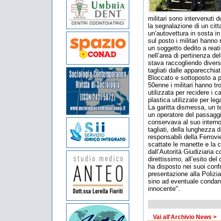
militari sono intervenuti 
la segnalazione di un citt
un’autovettura in sosta in
sul posto i militari hanno
un soggetto dedito a reati
nell’area di pertinenza de
stava raccogliendo diversi
tagliati dalle apparecchiat
Bloccato e sottoposto a pe
50enne i militari hanno tr
utilizzata per recidere i 
plastica utilizzate per leg
La garitta dismessa, un te
un operatore del passaggi
conservava al suo interno
tagliati, della lunghezza di
responsabili della Ferrov
scattate le manette e la c
dall’Autorità Giudiziaria 
direttissimo, all’esito del
ha disposto nei suoi confr
presentazione alla Polizi
sino ad eventuale condann
innocente".
Vai all'Archivio News >