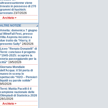
ultrasessantenne viene
trovato in possesso di 270
grammi di hashish:
arrestato
23/7/2026
Archivio >
ALTRE NOTIZIE
Amelia: domenica 7 giugno
al WineFall Fest, presso
Villa Aspreta incontro a
due tratto da “Harry, ti
presento Sally”
2/6/2026
Liceo "Renato Donatelli" di
Terni: concluso il progetto
“1945-2025: scoprire la
storia passeggiando per la
città”
19/5/2026
Giornata Mondiale
dell’Acqua: il Sii porta di
nuovo in scena lo
spettacolo “H2O – Pensieri
liquidi su parole solide”
9/5/2026
Terni: Mattia Pacelli è il
campione nazionale delle
Olimpiadi di Statistica 2026
28/1/2026
Archivio >