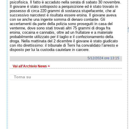
psicofisica. Il fatto è accaduto nella serata di sabato 30 novembre.
Il giovane è stato sottoposto a perquisizione ed è stato trovato in
possesso di circa 220 grammi di sostanza stupefacente, che al
successivo narcotest è risultata essere eroina. Il giovane aveva
con se anche una ingente somma di denaro contante. Gli
accertamenti da parte della polizia sono proseguiti in casa del
ventenne, dove sono stati trovati altri 75 grammi di droga fra
eroina, cocaina e cannabis, oltre ad un frullatore e a materiale
probabilmente utilizzato per il taglio e il confezionamento della
droga. Nella mattinata del 2 dicembre il giovane è stato giudicato
con rito direttissimo: il tribunale di Terni ha convalidato l’arresto e
disposto per lui la custodia cautelare in carcere.
5/12/2024 ore 13:15
Vai all'Archivio News >
Torna su