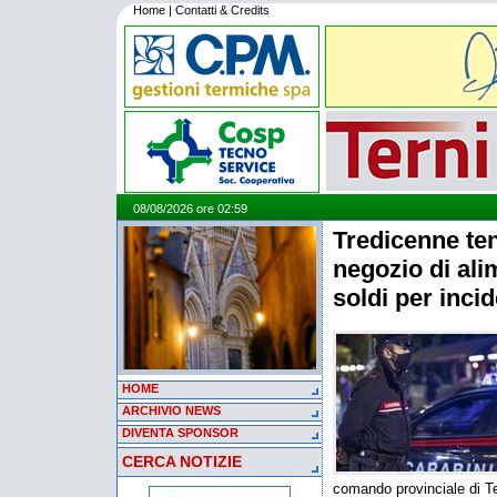
Home
|
Contatti & Credits
08/08/2026 ore 02:59
Tredicenne ten
negozio di ali
soldi per inci
HOME
ARCHIVIO NEWS
DIVENTA SPONSOR
CERCA NOTIZIE
comando provinciale di Ter