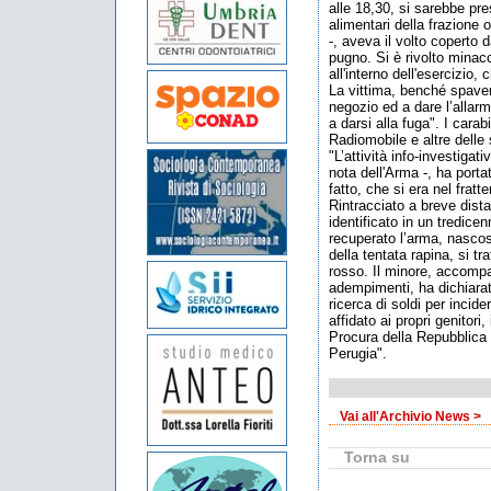
alle 18,30, si sarebbe pre
alimentari della frazione o
-, aveva il volto coperto
pugno. Si è rivolto minac
all'interno dell'esercizio
La vittima, benché spavent
negozio ed a dare l’allar
a darsi alla fuga". I cara
Radiomobile e altre delle 
"L’attività info-investigat
nota dell'Arma -, ha portat
fatto, che si era nel frat
Rintracciato a breve dist
identificato in un tredice
recuperato l’arma, nascost
della tentata rapina, si tr
rosso. Il minore, accomp
adempimenti, ha dichiarato
ricerca di soldi per incid
affidato ai propri genitori
Procura della Repubblica p
Perugia".
Vai all'Archivio News >
Torna su