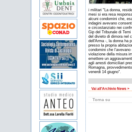
i militari "La donna, reside
mesi si era resa responsa
alcuni condomini che, esas
indagini avevano consenti
e circostanziato nei confro
Gip del Tribunale di Tern
del divieto di dimora nel 
dell'Arma -, la donna ha p
presso la propria abitazi
condomini che l’avevano d
violazione della misura i
emettere un aggravamento
agli arresti domiciliari pre
Romagna, provvedimento c
venerdi 14 giugno".
Vai all'Archivio News >
Torna su