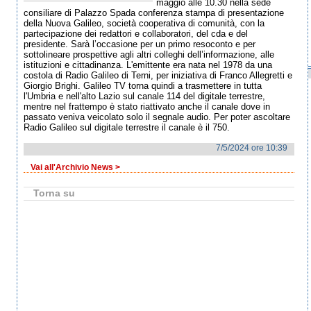
maggio alle 10.30 nella sede
consiliare di Palazzo Spada conferenza stampa di presentazione
della Nuova Galileo, società cooperativa di comunità, con la
partecipazione dei redattori e collaboratori, del cda e del
presidente. Sarà l’occasione per un primo resoconto e per
sottolineare prospettive agli altri colleghi dell’informazione, alle
istituzioni e cittadinanza. L'emittente era nata nel 1978 da una
costola di Radio Galileo di Terni, per iniziativa di Franco Allegretti e
Giorgio Brighi. Galileo TV torna quindi a trasmettere in tutta
l'Umbria e nell'alto Lazio sul canale 114 del digitale terrestre,
mentre nel frattempo è stato riattivato anche il canale dove in
passato veniva veicolato solo il segnale audio. Per poter ascoltare
Radio Galileo sul digitale terrestre il canale è il 750.
7/5/2024 ore 10:39
Vai all'Archivio News >
Torna su