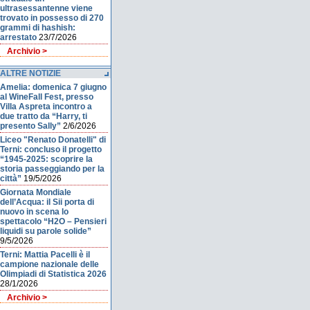
ultrasessantenne viene
trovato in possesso di 270
grammi di hashish:
arrestato
23/7/2026
Archivio >
ALTRE NOTIZIE
Amelia: domenica 7 giugno
al WineFall Fest, presso
Villa Aspreta incontro a
due tratto da “Harry, ti
presento Sally”
2/6/2026
Liceo "Renato Donatelli" di
Terni: concluso il progetto
“1945-2025: scoprire la
storia passeggiando per la
città”
19/5/2026
Giornata Mondiale
dell’Acqua: il Sii porta di
nuovo in scena lo
spettacolo “H2O – Pensieri
liquidi su parole solide”
9/5/2026
Terni: Mattia Pacelli è il
campione nazionale delle
Olimpiadi di Statistica 2026
28/1/2026
Archivio >