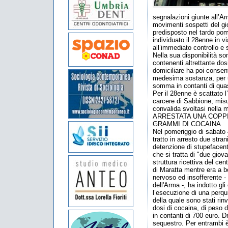
segnalazioni giunte all’Ar
movimenti sospetti del gi
predisposto nel tardo pome
individuato il 28enne in v
all’immediato controllo e
Nella sua disponibilità son
contenenti altrettante dos
domiciliare ha poi consenti
medesima sostanza, per 
somma in contanti di quasi
Per il 28enne è scattato 
carcere di Sabbione, mis
convalida svoltasi nella m
ARRESTATA UNA COPPI
GRAMMI DI COCAINA
Nel pomeriggio di sabato 
tratto in arresto due stra
detenzione di stupefacenti 
che si tratta di "due giov
struttura ricettiva del ce
di Maratta mentre era a bo
nervoso ed insofferente 
dell'Arma -, ha indotto gli
l’esecuzione di una perqui
della quale sono stati rinv
dosi di cocaina, di peso 
in contanti di 700 euro. D
sequestro. Per entrambi è 