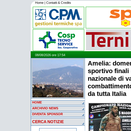
Home
|
Contatti & Credits
08/08/2026 ore 17:54
Amelia: domen
sportivo final
nazionale di v
combattimento
da tutta Italia
HOME
ARCHIVIO NEWS
DIVENTA SPONSOR
CERCA NOTIZIE