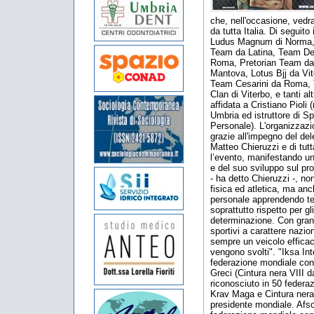
che, nell'occasione, vedr
da tutta Italia. Di seguito
Ludus Magnum di Norma,
Team da Latina, Team D
Roma, Pretorian Team da
Mantova, Lotus Bjj da Vit
Team Cesarini da Roma, Tr
Clan di Viterbo, e tanti al
affidata a Cristiano Pioli
Umbria ed istruttore di S
Personale). L'organizzazi
grazie all'impegno del de
Matteo Chieruzzi e di tut
l’evento, manifestando un
e del suo sviluppo sul pro
- ha detto Chieruzzi -, n
fisica ed atletica, ma an
personale apprendendo te
soprattutto rispetto per gl
determinazione. Con grand
sportivi a carattere nazi
sempre un veicolo efficace
vengono svolti". "Iksa Int
federazione mondiale con
Greci (Cintura nera VIII 
riconosciuto in 50 federa
Krav Maga e Cintura nera 
presidente mondiale. Afso