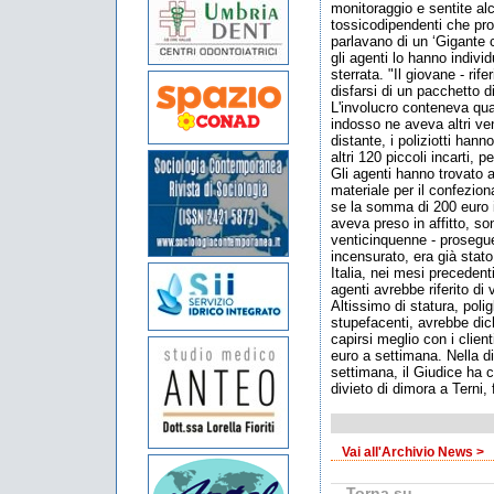
monitoraggio e sentite a
tossicodipendenti che pro
parlavano di un ‘Gigante 
gli agenti lo hanno indivi
sterrata. "Il giovane - rif
disfarsi di un pacchetto d
L'involucro conteneva quat
indosso ne aveva altri ven
distante, i poliziotti hann
altri 120 piccoli incarti, 
Gli agenti hanno trovato 
materiale per il confezio
se la somma di 200 euro i
aveva preso in affitto, son
venticinquenne - prosegu
incensurato, era già stato 
Italia, nei mesi precedenti,
agenti avrebbe riferito di 
Altissimo di statura, poli
stupefacenti, avrebbe dich
capirsi meglio con i clie
euro a settimana. Nella di
settimana, il Giudice ha c
divieto di dimora a Terni,
Vai all'Archivio News >
Torna su