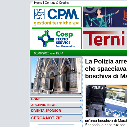
Home
|
Contatti & Credits
08/08/2026 ore 15:44
La Polizia arr
che spacciava
boschiva di M
HOME
ARCHIVIO NEWS
DIVENTA SPONSOR
CERCA NOTIZIE
un’area boschiva di Marat
Secondo la ricostruzione d