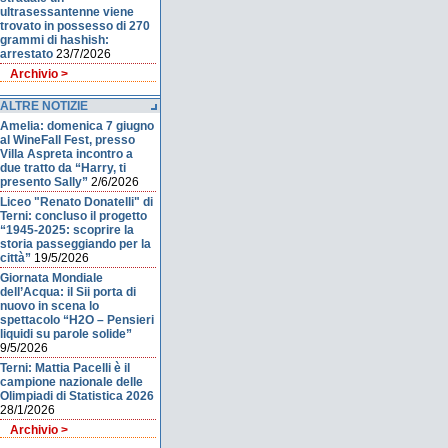
ultrasessantenne viene
trovato in possesso di 270
grammi di hashish:
arrestato
23/7/2026
Archivio >
ALTRE NOTIZIE
Amelia: domenica 7 giugno
al WineFall Fest, presso
Villa Aspreta incontro a
due tratto da “Harry, ti
presento Sally”
2/6/2026
Liceo "Renato Donatelli" di
Terni: concluso il progetto
“1945-2025: scoprire la
storia passeggiando per la
città”
19/5/2026
Giornata Mondiale
dell’Acqua: il Sii porta di
nuovo in scena lo
spettacolo “H2O – Pensieri
liquidi su parole solide”
9/5/2026
Terni: Mattia Pacelli è il
campione nazionale delle
Olimpiadi di Statistica 2026
28/1/2026
Archivio >