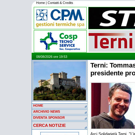
Home
|
Contatti & Credits
08/08/2026 ore 19:53
Terni: Tommas
presidente pro
HOME
ARCHIVIO NEWS
DIVENTA SPONSOR
CERCA NOTIZIE
Arci Solidarietà Terni. "L