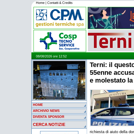
Home
|
Contatti & Credits
08/08/2026 ore 12:52
Terni: il que
55enne accusa
e molestato l
HOME
ARCHIVIO NEWS
DIVENTA SPONSOR
CERCA NOTIZIE
richiesta di aiuto della do