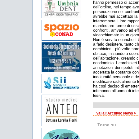
hanno permesso di accerta
dell’ordine, nel tempo av
persecuzione nei confront
avrebbe mai accettato la
interrompere il loro rappo
manifestare forme di osse
confronti, arrivando ad ef
videochiamate in un giorno
Non è servito neanche il
a farlo desistere, tanto c
carabinieri - più volte sa
ubriaco, iniziando a suon
dell’abitazione, creando c
condominio. I carabinieri
annotazioni dei ripetuti int
accertata la costante con
incolumità personale e de
modificare radicalmente le 
ha così deciso di emette
intimando all’uomo di inte
lesiva.
Vai all'Archivio News >
Torna su