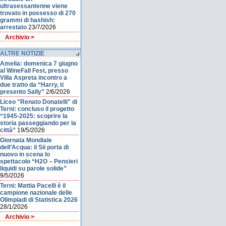
ultrasessantenne viene
trovato in possesso di 270
grammi di hashish:
arrestato
23/7/2026
Archivio >
ALTRE NOTIZIE
Amelia: domenica 7 giugno
al WineFall Fest, presso
Villa Aspreta incontro a
due tratto da “Harry, ti
presento Sally”
2/6/2026
Liceo "Renato Donatelli" di
Terni: concluso il progetto
“1945-2025: scoprire la
storia passeggiando per la
città”
19/5/2026
Giornata Mondiale
dell’Acqua: il Sii porta di
nuovo in scena lo
spettacolo “H2O – Pensieri
liquidi su parole solide”
9/5/2026
Terni: Mattia Pacelli è il
campione nazionale delle
Olimpiadi di Statistica 2026
28/1/2026
Archivio >