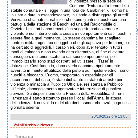
di violenza presso la sede del
Comune. "Entrato all’interno dello
stabile comunale - si legge in una nota dei Carabinieri -, l'uomo ha
iniziato a dare in escandescenze, iniziando a distruggere gli arredi".
Venivano chiamati i carabinieri che sono giunti sul posto con una
pattuglia della stazione di Baschi ed una del Radiomobile di
Orvieto. I militari hanno trovato "un soggetto particolarmente
violento e non intenzionato a cessare i comportamenti ostili posti in
essere fino a quel momento. Lo stesso dapprima ha scagliato
contro i militari ogni tipo di oggetto che gli capitava per le mani, poi
ha cercato di aggredirli. I carabinieri, dopo aver tentato in tutti i
modi di calmarlo e non avendo altra alternativa, al fine di evitare
conseguenze ulteriori scaturite dai suoi comportamenti, per
immobilizzarlo sono stati costretti ad utilizzare il 'Taser' in
dotazione. Così facendo, dopo averlo dapprima ripetutamente
avvertito in merito all’utilizzo della pistola ad impulsi elettrici, sono
riusciti a bloccarlo. L’uomo, trasportato in ospedale per gli
accertamenti del caso, è stato dichiarato in stato di arresto per
violenza o minaccia a Pubblico Ufficiale, resistenza a Pubblico
Ufficiale, danneggiamento aggravato e interruzione di pubblico
servizio. Su disposizione della Procura della Repubblica di Terni,
l’arrestato è stato trattenuto presso i locali dell’Arma, in attesa
dell’udienza di convalida e del rito direttissimo, che avrà luogo nella
giornata odierna".
20/10/2022 ore 13:05
Vai all'Archivio News >
Torna su