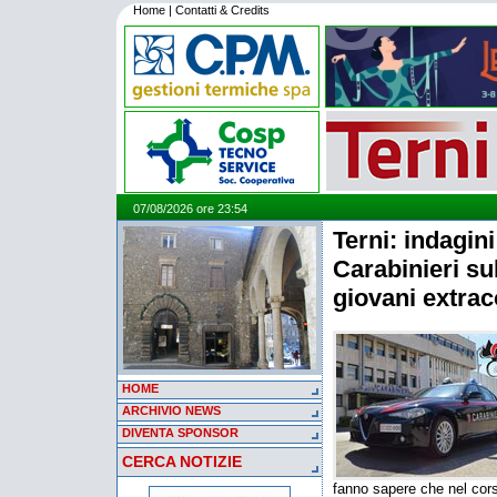
Home
|
Contatti & Credits
07/08/2026 ore 23:54
Terni: indagini
Carabinieri su
giovani extrac
HOME
ARCHIVIO NEWS
DIVENTA SPONSOR
CERCA NOTIZIE
fanno sapere che nel corso