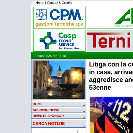
Home
|
Contatti & Credits
09/08/2026 ore 11:16
Litiga con la 
in casa, arriva
aggredisce anc
53enne
HOME
ARCHIVIO NEWS
DIVENTA SPONSOR
CERCA NOTIZIE