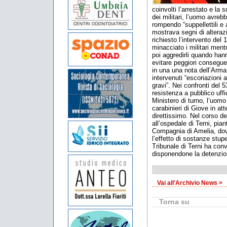
coinvolti l’arrestato e l
dei militari, l’uomo avre
rompendo “suppellettili e
mostrava segni di alterazi
richiesto l’intervento del
minacciato i militari men
poi aggredirli quando hann
evitare peggiori consegue
in una una nota dell’Arma
intervenuti “escoriazioni a
gravi”. Nei confronti del 
resistenza a pubblico uffi
Ministero di turno, l’uomo
carabinieri di Giove in att
direttissimo. Nel corso de
all’ospedale di Terni, pian
Compagnia di Amelia, dov
l’effetto di sostanze stupe
Tribunale di Terni ha conv
disponendone la detenzion
Vai all'Archivio News >
Torna su