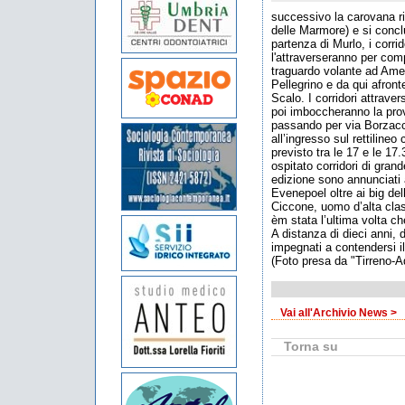
successivo la carovana ri
delle Marmore) e si concl
partenza di Murlo, i corrid
l'attraverseranno per comp
traguardo volante ad Amel
Pellegrino e da qui afront
Scalo. I corridori attrave
poi imboccheranno la prov
passando per via Borzacchi
all’ingresso sul rettilineo
previsto tra le 17 e le 17.
ospitato corridori di grand
edizione sono annunciati a
Evenepoel oltre ai big de
Ciccone, uomo d’alta class
èm stata l’ultima volta che
A distanza di dieci anni, d
impegnati a contendersi il
(Foto presa da "Tirreno-Ad
Vai all'Archivio News >
Torna su