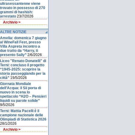
ultrasessantenne viene
trovato in possesso di 270
grammi di hashish:
arrestato
23/7/2026
Archivio >
ALTRE NOTIZIE
Amelia: domenica 7 giugno
al WineFall Fest, presso
Villa Aspreta incontro a
due tratto da “Harry, ti
presento Sally”
2/6/2026
Liceo "Renato Donatelli" di
Terni: concluso il progetto
“1945-2025: scoprire la
storia passeggiando per la
città”
19/5/2026
Giornata Mondiale
dell’Acqua: il Sii porta di
nuovo in scena lo
spettacolo “H2O – Pensieri
liquidi su parole solide”
9/5/2026
Terni: Mattia Pacelli è il
campione nazionale delle
Olimpiadi di Statistica 2026
28/1/2026
Archivio >