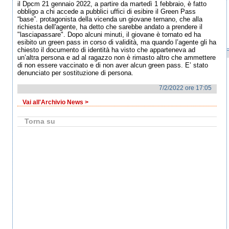
il Dpcm 21 gennaio 2022, a partire da martedì 1 febbraio, è fatto
obbligo a chi accede a pubblici uffici di esibire il Green Pass
“base”. protagonista della vicenda un giovane ternano, che alla
richiesta dell'agente, ha detto che sarebbe andato a prendere il
"lasciapassare". Dopo alcuni minuti, il giovane è tornato ed ha
esibito un green pass in corso di validità, ma quando l’agente gli ha
chiesto il documento di identità ha visto che apparteneva ad
un’altra persona e ad al ragazzo non è rimasto altro che ammettere
di non essere vaccinato e di non aver alcun green pass. E’ stato
denunciato per sostituzione di persona.
7/2/2022 ore 17:05
Vai all'Archivio News >
Torna su