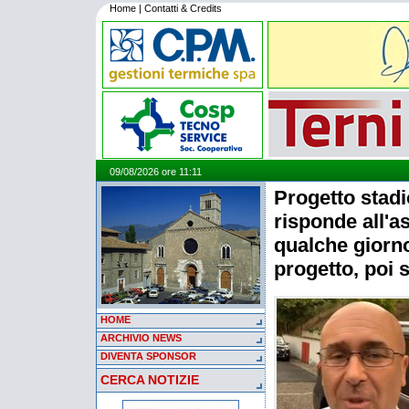
Home
|
Contatti & Credits
09/08/2026 ore 11:11
Progetto stadi
risponde all'a
qualche giorn
progetto, poi s
HOME
ARCHIVIO NEWS
DIVENTA SPONSOR
CERCA NOTIZIE