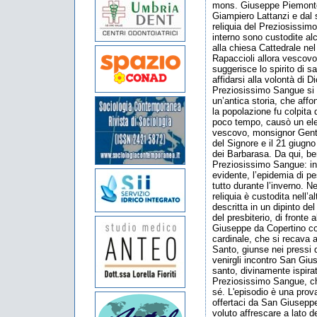
mons. Giuseppe Piemontes
Giampiero Lattanzi e dal 
reliquia del Preziosissim
interno sono custodite a
alla chiesa Cattedrale ne
Rapaccioli allora vescov
suggerisce lo spirito di sa
affidarsi alla volontà di D
Preziosissimo Sangue si le
un’antica storia, che affo
la popolazione fu colpita 
poco tempo, causò un elev
vescovo, monsignor Gentili
del Signore e il 21 giugn
dei Barbarasa. Da qui, ben
Preziosissimo Sangue: i
evidente, l’epidemia di pe
tutto durante l’inverno. Ne
reliquia è custodita nell’a
descritta in un dipinto del
del presbiterio, di fronte a
Giuseppe da Copertino con
cardinale, che si recava a
Santo, giunse nei pressi 
venirgli incontro San Giu­s
santo, divinamente ispirat
Preziosissimo Sangue, ch
sé. L'episodio è una prova 
offertaci da San Giuseppe
voluto affrescare a lato d