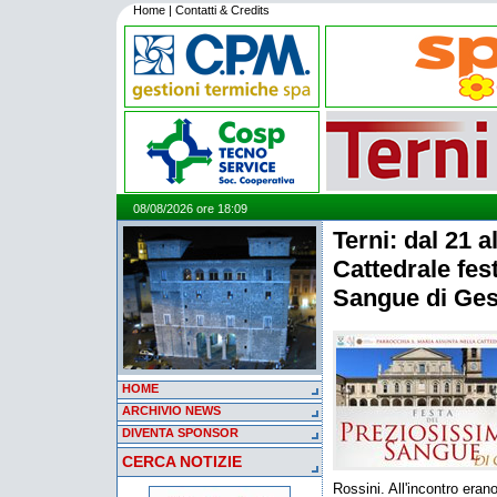
Home
|
Contatti & Credits
08/08/2026 ore 18:09
Terni: dal 21 a
Cattedrale fes
Sangue di Ge
HOME
ARCHIVIO NEWS
DIVENTA SPONSOR
CERCA NOTIZIE
Rossini. All'incontro eran