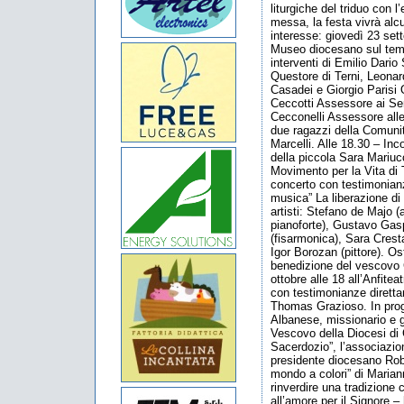
liturgiche del triduo con l
messa, la festa vivrà alcu
interesse: giovedì 23 set
Museo diocesano sul tema 
interventi di Emilio Dario
Questore di Terni, Leonar
Casadei e Giorgio Parisi 
Ceccotti Assessore ai Ser
Cecconelli Assessore alle
due ragazzi della Comuni
Marcelli. Alle 18.30 – Inc
della piccola Sara Mariu
Movimento per la Vita di 
concerto con testimonianz
musica” La liberazione di
artisti: Stefano de Majo (
pianoforte), Gustavo Gaspe
(fisarmonica), Sara Crest
Igor Borozan (pittore). Os
benedizione del vescovo
ottobre alle 18 all’Anfite
con testimonianze diretta
Thomas Grazioso. In prog
Albanese, missionario e 
Vescovo della Diocesi di C
Sacerdozio”, l’associazion
presidente diocesano Robe
mondo a colori” di Marian
rinverdire una tradizione c
all’amore per il Signore 