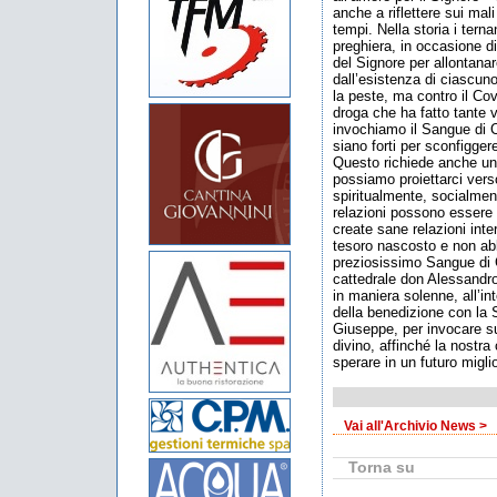
anche a riflettere sui mal
tempi. Nella storia i tern
preghiera, in occasione d
del Signore per allontana
dall’esistenza di ciascun
la peste, ma contro il Cov
droga che ha fatto tante v
invochiamo il Sangue di Cr
siano forti per sconfigger
Questo richiede anche un
possiamo proiettarci ver
spiritualmente, socialmen
relazioni possono essere 
create sane relazioni inte
tesoro nascosto e non abb
preziosissimo Sangue di G
cattedrale don Alessandro
in maniera solenne, all’int
della benedizione con la 
Giuseppe, per invocare su 
divino, affinché la nostra c
sperare in un futuro migli
Vai all'Archivio News >
Torna su