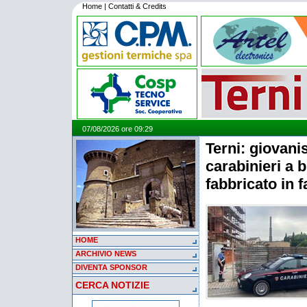
Home
|
Contatti & Credits
07/08/2026 ore 09:29
Terni: giovani
carabinieri a 
fabbricato in f
HOME
ARCHIVIO NEWS
DIVENTA SPONSOR
CERCA NOTIZIE