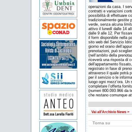
operazioni da casa. I servi
contratti e variazioni cont
possibilità di effettuare 
tradizionalmente gestite p
verde, senza alcuna limita
attivo il lunedì dalle 14 al
dalle 9 alle 12. Per fiss
il form disponibile nella 
sito web del Servizio Idri
giorno ed orario dell’app
prenotazioni, può sceglier
(nell’ambito della prenotaz
riceverà una risposta di 
dell'appartamento fissato,
registrato in fase di pren
attraverso il quale potrà 
per il servizio o le infor
luogo ogni mezz’ora. Un se
completare l’offerta fornit
(numeri 800.093.966 da t
che restano comunque att
Vai all'Archivio News >
Torna su