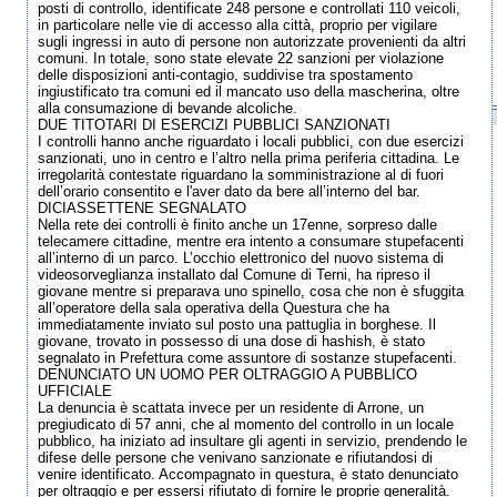
posti di controllo, identificate 248 persone e controllati 110 veicoli,
in particolare nelle vie di accesso alla città, proprio per vigilare
sugli ingressi in auto di persone non autorizzate provenienti da altri
comuni. In totale, sono state elevate 22 sanzioni per violazione
delle disposizioni anti-contagio, suddivise tra spostamento
ingiustificato tra comuni ed il mancato uso della mascherina, oltre
alla consumazione di bevande alcoliche.
DUE TITOTARI DI ESERCIZI PUBBLICI SANZIONATI
I controlli hanno anche riguardato i locali pubblici, con due esercizi
sanzionati, uno in centro e l’altro nella prima periferia cittadina. Le
irregolarità contestate riguardano la somministrazione al di fuori
dell’orario consentito e l'aver dato da bere all’interno del bar.
DICIASSETTENE SEGNALATO
Nella rete dei controlli è finito anche un 17enne, sorpreso dalle
telecamere cittadine, mentre era intento a consumare stupefacenti
all’interno di un parco. L’occhio elettronico del nuovo sistema di
videosorveglianza installato dal Comune di Terni, ha ripreso il
giovane mentre si preparava uno spinello, cosa che non è sfuggita
all’operatore della sala operativa della Questura che ha
immediatamente inviato sul posto una pattuglia in borghese. Il
giovane, trovato in possesso di una dose di hashish, è stato
segnalato in Prefettura come assuntore di sostanze stupefacenti.
DENUNCIATO UN UOMO PER OLTRAGGIO A PUBBLICO
UFFICIALE
La denuncia è scattata invece per un residente di Arrone, un
pregiudicato di 57 anni, che al momento del controllo in un locale
pubblico, ha iniziato ad insultare gli agenti in servizio, prendendo le
difese delle persone che venivano sanzionate e rifiutandosi di
venire identificato. Accompagnato in questura, è stato denunciato
per oltraggio e per essersi rifiutato di fornire le proprie generalità.