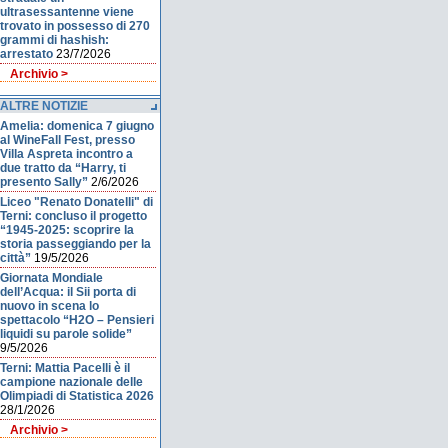
ultrasessantenne viene
trovato in possesso di 270
grammi di hashish:
arrestato
23/7/2026
Archivio >
ALTRE NOTIZIE
Amelia: domenica 7 giugno
al WineFall Fest, presso
Villa Aspreta incontro a
due tratto da “Harry, ti
presento Sally”
2/6/2026
Liceo "Renato Donatelli" di
Terni: concluso il progetto
“1945-2025: scoprire la
storia passeggiando per la
città”
19/5/2026
Giornata Mondiale
dell’Acqua: il Sii porta di
nuovo in scena lo
spettacolo “H2O – Pensieri
liquidi su parole solide”
9/5/2026
Terni: Mattia Pacelli è il
campione nazionale delle
Olimpiadi di Statistica 2026
28/1/2026
Archivio >