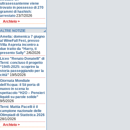
ultrasessantenne viene
trovato in possesso di 270
grammi di hashish:
arrestato
23/7/2026
Archivio >
ALTRE NOTIZIE
Amelia: domenica 7 giugno
al WineFall Fest, presso
Villa Aspreta incontro a
due tratto da “Harry, ti
presento Sally”
2/6/2026
Liceo "Renato Donatelli" di
Terni: concluso il progetto
“1945-2025: scoprire la
storia passeggiando per la
città”
19/5/2026
Giornata Mondiale
dell’Acqua: il Sii porta di
nuovo in scena lo
spettacolo “H2O – Pensieri
liquidi su parole solide”
9/5/2026
Terni: Mattia Pacelli è il
campione nazionale delle
Olimpiadi di Statistica 2026
28/1/2026
Archivio >