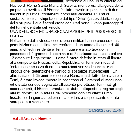
personale di una unità cinofila del
Nucleo di Roma Santa Maria di Galeria, mentre era alla guida della
propria autovettura. Il 56enne è stato trovato in possesso di due
flaconi in plastica, contenenti complessivamente 140 ml di
sostanza liquida, stupefacente del tipo "Ghb" (la cosiddetta droga
dello stupro). I due flaconi erano occultati sotto il vano portaoggetti
del tunnel centrale del veicolo.
UNA DENUNCIA ED UNA SEGNALAZIONE PER POSSESSO DI
DROGA
Nell’ambito della stessa operazione i militari hanno proceduto alla
perquisizione domiciliare nei confronti di un uomo albanese di 40
anni, anch’egli residente a Terni, il quale è stato trovato in
possesso di 4 grammi di cocaina e di 2 cartucce da caccia calibro
12 detenute illegalmente. L'uomo è stato deferito in stato di libertà
alla competente Procura della Repubblica di Terni per i reati di
“detenzione abusiva di armi o munizioni senza denuncia” e di
“produzione, detenzione e traffico di sostanze stupefacenti”. Un
altro italiano di 35 anni, residente a Roma ma di fatto domiciliato a
Terni, è stato invece trovato in possesso di 2 grammi di marijuana
ed è stato dunque segnalato all'autorità prefettizia. Terminati gli
accertamenti, il 56enne arrestato è stato sottoposto al regime degli
arresti domiciliari in attesa del processo con rito direttissimo
fissato per la giornata odierna. La sostanza stupefacente è stata
sottoposta a sequestro.
19/3/2021 ore 11:45
Vai all'Archivio News >
Torna su