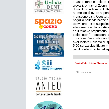
scasso, torce elettriche, 
giovani, entrambi 20enni,
domiciliato a Terni, e l’al
ammesso di avere appena
riferiscono dalla Questura
negozio nelle vicinanze e 
televisore, delle suppellet
allontanati con la refurtiv
ed il relativo proprietario,
ciclomotore". I due sono s
concorso. Sono stati anc
aver violato il divieto di 
5.00 senza giustificato m
per il contenimento dell’e
Vai all'Archivio News >
Torna su