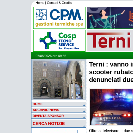
Home
|
Contatti & Credits
07/08/2026 ore 09:56
Terni : vanno 
scooter rubato
denunciati du
HOME
ARCHIVIO NEWS
DIVENTA SPONSOR
CERCA NOTIZIE
Oltre al televisore, i due