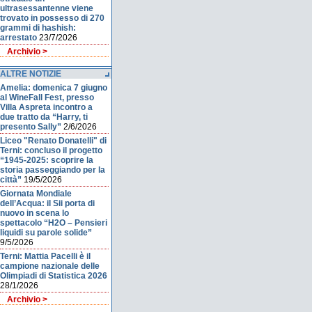
ultrasessantenne viene
trovato in possesso di 270
grammi di hashish:
arrestato
23/7/2026
Archivio >
ALTRE NOTIZIE
Amelia: domenica 7 giugno
al WineFall Fest, presso
Villa Aspreta incontro a
due tratto da “Harry, ti
presento Sally”
2/6/2026
Liceo "Renato Donatelli" di
Terni: concluso il progetto
“1945-2025: scoprire la
storia passeggiando per la
città”
19/5/2026
Giornata Mondiale
dell’Acqua: il Sii porta di
nuovo in scena lo
spettacolo “H2O – Pensieri
liquidi su parole solide”
9/5/2026
Terni: Mattia Pacelli è il
campione nazionale delle
Olimpiadi di Statistica 2026
28/1/2026
Archivio >