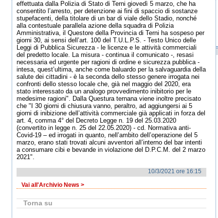
effettuata dalla Polizia di Stato di Terni giovedì 5 marzo, che ha
consentito l’arresto, per detenzione ai fini di spaccio di sostanze
stupefacenti, della titolare di un bar di viale dello Stadio, nonché
alla contestuale parallela azione della squadra di Polizia
Amministrativa, il Questore della Provincia di Terni ha sospeso per
giorni 30, ai sensi dell’art. 100 del T.U.L.P.S. - Testo Unico delle
Leggi di Pubblica Sicurezza - le licenze e le attività commerciali
del predetto locale. La misura - continua il comunicato -, resasi
necessaria ed urgente per ragioni di ordine e sicurezza pubblica -
intesa, quest’ultima, anche come baluardo per la salvaguardia della
salute dei cittadini - è la seconda dello stesso genere irrogata nei
confronti dello stesso locale che, già nel maggio del 2020, era
stato interessato da un analogo provvedimento inibitorio per le
medesime ragioni". Dalla Questura ternana viene inoltre precisato
che "I 30 giorni di chiusura vanno, peraltro, ad aggiungersi ai 5
giorni di inibizione dell’attività commerciale già applicati in forza del
art. 4, comma 4° del Decreto Legge n. 19 del 25.03.2020
(convertito in legge n. 25 del 22.05.2020) - cd. Normativa anti-
Covid-19 – ed irrogati in quanto, nell’ambito dell’operazione del 5
marzo, erano stati trovati alcuni avventori all’interno del bar intenti
a consumare cibi e bevande in violazione del D.P.C.M. del 2 marzo
2021".
10/3/2021 ore 16:15
Vai all'Archivio News >
Torna su