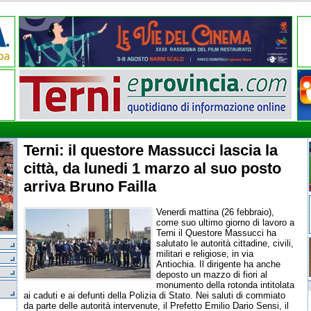
Terni: il questore Massucci lascia la
città, da lunedi 1 marzo al suo posto
arriva Bruno Failla
Venerdi mattina (26 febbraio),
come suo ultimo giorno di lavoro a
Terni il Questore Massucci ha
salutato le autorità cittadine, civili,
militari e religiose, in via
Antiochia. Il dirigente ha anche
deposto un mazzo di fiori al
monumento della rotonda intitolata
ai caduti e ai defunti della Polizia di Stato. Nei saluti di commiato
da parte delle autorità intervenute, il Prefetto Emilio Dario Sensi, il