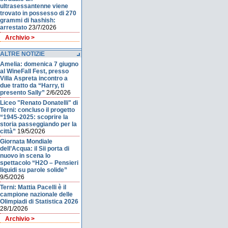
ultrasessantenne viene
trovato in possesso di 270
grammi di hashish:
arrestato
23/7/2026
Archivio >
ALTRE NOTIZIE
Amelia: domenica 7 giugno
al WineFall Fest, presso
Villa Aspreta incontro a
due tratto da “Harry, ti
presento Sally”
2/6/2026
Liceo "Renato Donatelli" di
Terni: concluso il progetto
“1945-2025: scoprire la
storia passeggiando per la
città”
19/5/2026
Giornata Mondiale
dell’Acqua: il Sii porta di
nuovo in scena lo
spettacolo “H2O – Pensieri
liquidi su parole solide”
9/5/2026
Terni: Mattia Pacelli è il
campione nazionale delle
Olimpiadi di Statistica 2026
28/1/2026
Archivio >