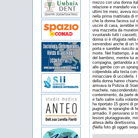
mezzo con una donna ital
relazione e mandarlo via 
ultimi tre mesi, aveva ri
nella prima mattinata di 
che la donna faceva sul s
uscire di casa, avrebbe i
una mazzetta da muratore,
svuotando tutti i cassetti
donna si è rifugiata nella
servendosi anche di un 'm
porta e sarebbe riuscito 
morte. Nel frattempo, è ar
del bambino, mentre lui av
compagna, gettandola a ter
alle gambe con un spranga
colpendola alla testa con
minacciare di ucciderla. I 
della donna hanno chiama
arrivava la Polizia di Sta
machete, nascondendolo. 
contenimento, da parte deg
e farlo salire sulla volant
ha riportato 15 giorni di 
pugnale, le spranghe di fe
armadio. Il peruviano si t
lesioni pluriaggravate, m
attesa della direttissima.
(Nella foto gli oggeti sequ